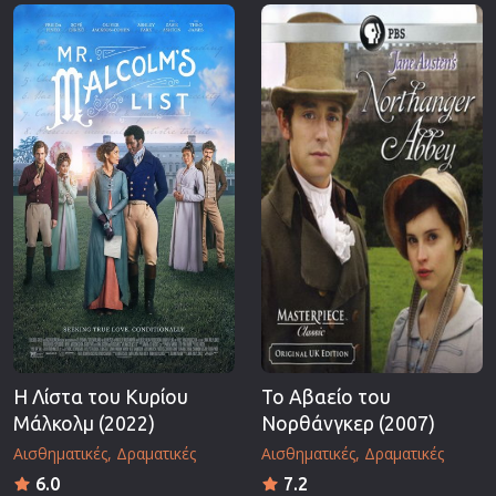
Επιστημονικής Φαντασίας
Εποχής
Ερωτικές
Ευρωπαικός Κινηματογράφος
Θρησκευτικές
Θρίλερ
Ιστορικές
Καταστροφής
Κλασσικές
Η Λίστα του Κυρίου
Το Αβαείο του
Μάλκολμ (2022)
Νορθάνγκερ (2007)
Αισθηματικές
Δραματικές
Αισθηματικές
Δραματικές
6.0
7.2