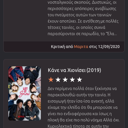
νοσταλγικούς σκοπούς. Δυστυχώς, οι
περισσότερες απόπειρες αναβίωσης
του πνεύματος αυτών των ταινιών
έχουν αποτύχει. Σε αντίθεση με πολλές
τέτοιες ταινίες, οι οποίες συχνά
παρασύρονται σε παρωδία, το "Έλα...
Κριτική από
Μαριτα
στις 12/09/2020
Κάνε να Χιονίσει (2019)
Δεν περίμενα πολλά όταν ξεκίνησα να
παρακολουθώ αυτήν την ταινία. Η
εισαγωγή ήταν ίσα-ίσα ανεκτή, αλλά
είχαμε την ελπίδα ότι θα μπορούσε να
γίνει πιο ενδιαφέρουσα και ίσως η
πλοκή θα είχε πιο πολύ νόημα Αλλά όχι.
Κυριολεκτικά τίποτα σε αυτήν την