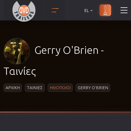
EL
Animation
Anime
Αισθηματικές
Gerry O'Brien -
Αισθησιακές
Αστυνομικές
Ταινίες
Β' Παγκόσμιος Πόλεμος
Βιογραφίες
ΑΡΧΙΚΗ
ΤΑΙΝΙΕΣ
ΗΘΟΠΟΙΟΙ
GERRY O'BRIEN
Γουέστερν
Δραματικές
Δράσης
Ελληνικός Κινηματογράφος
Επιβίωσης