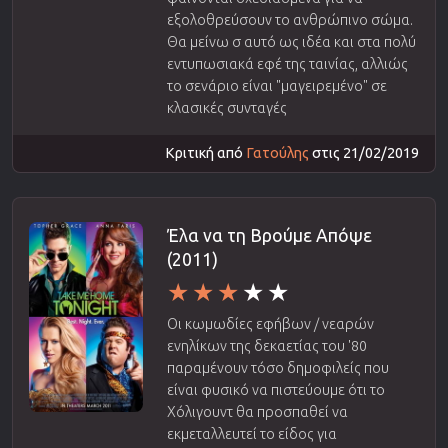
εξολοθρεύσουν το ανθρώπινο σώμα.
Θα μείνω σ αυτό ως ιδέα και στα πολύ
εντυπωσιακά εφέ της ταινίας, αλλιώς
το σενάριο είναι "μαγειρεμένο" σε
κλασικές συνταγές
Κριτική από
Γατούλης
στις 21/02/2019
Έλα να τη Βρούμε Απόψε
(2011)
Οι κωμωδίες εφήβων / νεαρών
ενηλίκων της δεκαετίας του '80
παραμένουν τόσο δημοφιλείς που
είναι φυσικό να πιστεύουμε ότι το
Χόλιγουντ θα προσπαθεί να
εκμεταλλευτεί το είδος για