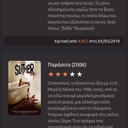
να μην υπήρχε στη ταινία. Το μόνο
αξιοσημείωτο νομίζω ήταν το βαρύ
mood της ταινίας, το οποίο λόγω του
καιρού που εξελισοταν η ταινία, ήταν
όντως "βαθύ" δραματικό
Κριτική από
ΑΛΕΞ
στις 03/05/2018
Παράσιτα (2006)
Ουσιαστικά, η πλοκή είναι ίδια με το Η
Μεγάλη Νύχτα του 1986, εκτός από το
οτι εδώ έχουμε μεγαλύτερη κλίμακα:
αυτή τη φορά, μια ολόκληρη πόλη
καταλαμβάνεται από τα πλάσματα.
Υπάρχει άφθονη αναφορά στις παλιές
ταινίες ζόμπι. Ένα πράγμα που
παρατήρησα είναι ότι τα ειδικά εφέ