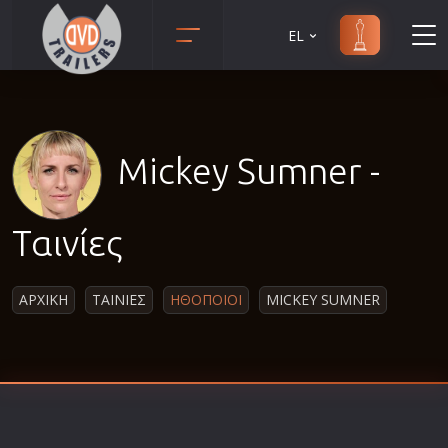
EL
Animation
Anime
Αισθηματικές
Mickey Sumner -
Αισθησιακές
Αστυνομικές
Ταινίες
Β' Παγκόσμιος Πόλεμος
Βιογραφίες
ΑΡΧΙΚΗ
ΤΑΙΝΙΕΣ
ΗΘΟΠΟΙΟΙ
MICKEY SUMNER
Γουέστερν
Δραματικές
Δράσης
Ελληνικός Κινηματογράφος
Επιβίωσης