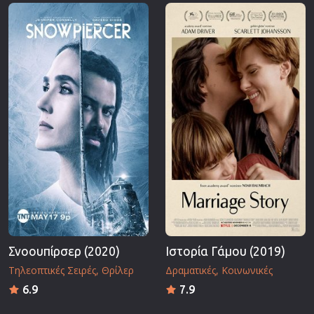
Επιστημονικής Φαντασίας
Εποχής
Ερωτικές
Ευρωπαικός Κινηματογράφος
Θρησκευτικές
Θρίλερ
Ιστορικές
Καταστροφής
Κλασσικές
Σνοουπίρσερ (2020)
Ιστορία Γάμου (2019)
Τηλεοπτικές Σειρές
Θρίλερ
Δραματικές
Κοινωνικές
6.9
7.9