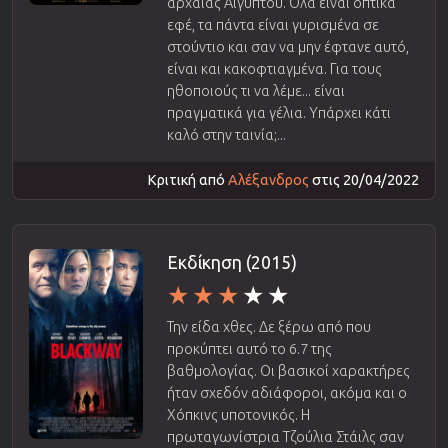
αρχαίας Αιγύπτου. Όλα είναι οπτικά
εφέ, τα πάντα είναι γυρισμένα σε
στούντιο και σαν να μην έφτανε αυτό,
είναι και κακοφτιαγμένα. Για τους
ηθοποιούς τι να λέμε... είναι
πραγματικά για γέλια. Υπάρχει κάτι
καλό στην ταινία;...
Κριτική από
Αλέξανδρος
στις 20/04/2022
Εκδίκηση (2015)
Την είδα χθες. Δε ξέρω από που
προκύπτει αυτό το 6.7 της
βαθμολογίας. Οι βασικοί χαρακτήρες
ήταν σχεδόν αδιάφοροι, ακόμα και ο
Χόπκινς υποτονικός. Η
πρωταγωνίστρια Τζούλια Στάιλς σαν