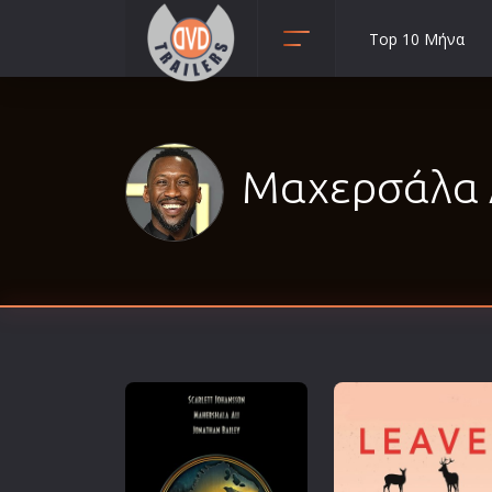
Top 10 Μήνα
Animation
Anime
Αισθηματικές
Μαχερσάλα Αλ
Αισθησιακές
Αστυνομικές
Β' Παγκόσμιος Πόλεμος
Βιογραφίες
Γουέστερν
Δραματικές
Δράσης
Ελληνικός Κινηματογράφος
Επιβίωσης