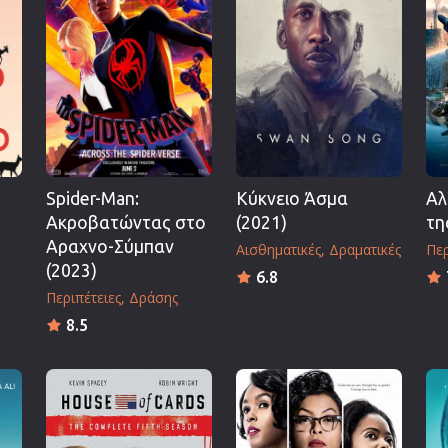
Πολεμικές Τέχνες
Πολιτική
Σπορ
ος
Τηλεοπτικές Σειρές
Τρόμου
Φαντασίας
Spider-Man:
Κύκνειο Άσμα
Αλ
Φιλμ Νουάρ
Ακροβατώντας στο
(2021)
τη
Χριστουγεννιάτικες
Αραχνο-Σύμπαν
Αισθηματικές
Δραματικές
Περ
Ρομαντικές Κωμωδίες
(2023)
6.8
Περιπέτειες
Δράσης
8.5