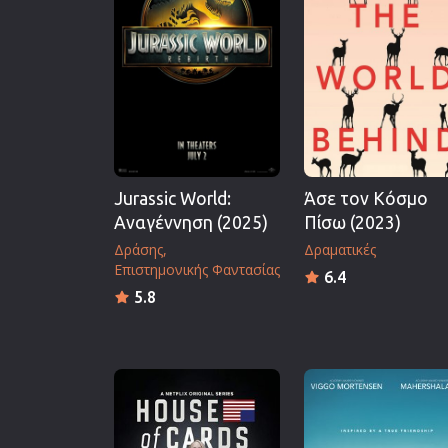
Επιστημονικής Φαντασίας
Εποχής
Ερωτικές
Ευρωπαικός Κινηματογράφ
Θρησκευτικές
Θρίλερ
Jurassic World:
Άσε τον Κόσμο
Ιστορικές
Αναγέννηση (2025)
Πίσω (2023)
Καταστροφής
Δράσης
Δραματικές
Κλασσικές
Επιστημονικής Φαντασίας
6.4
5.8