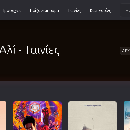
Προσεχώς
Παίζονται τώρα
Ταινίες
Κατηγορίες
Κοινωνικές
Κωμωδίες
Μικρού Μήκους
ί - Ταινίες
ΑΡΧ
Μιούζικαλ
Μουσική
Μυστηρίου
Νεανικές
Ντοκιμαντέρ
Οικογενειακές
Παιδικές
Περιπέτειες
Πολεμικές