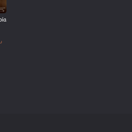
ρία
υ