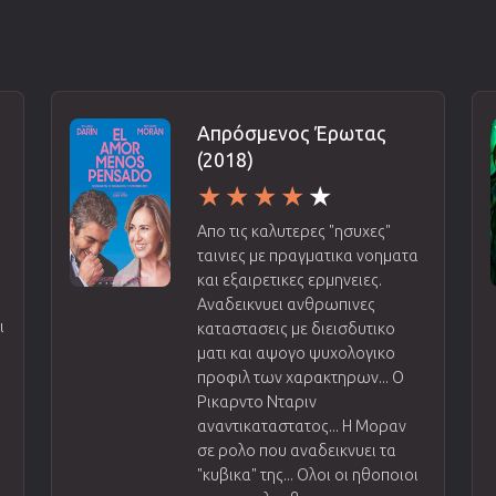
Απρόσμενος Έρωτας
(2018)
Απο τις καλυτερες "ησυχες"
ταινιες με πραγματικα νοηματα
και εξαιρετικες ερμηνειες.
Αναδεικνυει ανθρωπινες
ι
καταστασεις με διεισδυτικο
ματι και αψογο ψυχολογικο
ί
προφιλ των χαρακτηρων... Ο
Ρικαρντο Νταριν
αναντικαταστατος... Η Μοραν
σε ρολο που αναδεικνυει τα
"κυβικα" της... Ολοι οι ηθοποιοι