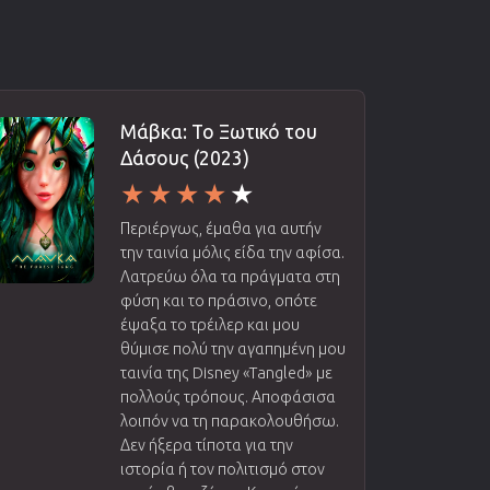
Μάβκα: Το Ξωτικό του
Δάσους (2023)
Περιέργως, έμαθα για αυτήν
την ταινία μόλις είδα την αφίσα.
Λατρεύω όλα τα πράγματα στη
φύση και το πράσινο, οπότε
έψαξα το τρέιλερ και μου
θύμισε πολύ την αγαπημένη μου
ταινία της Disney «Tangled» με
πολλούς τρόπους. Αποφάσισα
λοιπόν να τη παρακολουθήσω.
Δεν ήξερα τίποτα για την
ιστορία ή τον πολιτισμό στον