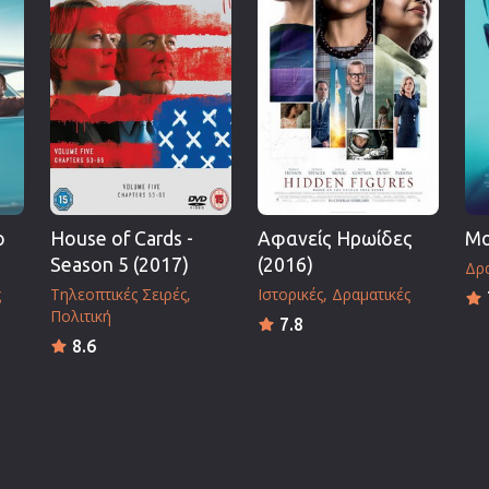
ο
House of Cards -
Αφανείς Ηρωίδες
Mo
Season 5 (2017)
(2016)
Δρα
ς
Τηλεοπτικές Σειρές
Ιστορικές
Δραματικές
Πολιτική
7.8
8.6