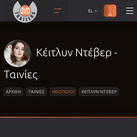
EL
Animation
Anime
Αισθηματικές
Κέιτλυν Ντέβερ -
Αισθησιακές
Αστυνομικές
Ταινίες
Β' Παγκόσμιος Πόλεμος
Βιογραφίες
ΑΡΧΙΚΗ
ΤΑΙΝΙΕΣ
ΗΘΟΠΟΙΟΙ
ΚΕΙΤΛΥΝ ΝΤΕΒΕΡ
Γουέστερν
Δραματικές
Δράσης
Ελληνικός Κινηματογράφος
Επιβίωσης