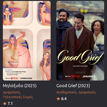
Επιστημονικής Φαντασίας
Εποχής
Ερωτικές
Ευρωπαικός Κινηματογράφος
Θρησκευτικές
Θρίλερ
Ιστορικές
Καταστροφής
Κλασσικές
Μηλόξυδο (2025)
Good Grief (2023)
Δραματικές
Αισθηματικές
Δραματικές
Τηλεοπτικές Σειρές
6.4
7.1