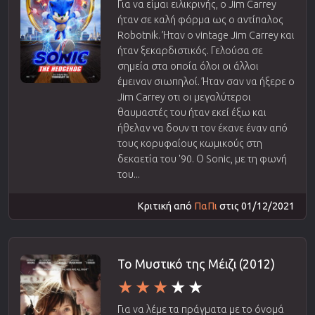
Για να είμαι ειλικρινής, ο Jim Carrey
ήταν σε καλή φόρμα ως ο αντίπαλος
Robotnik. Ήταν ο vintage Jim Carrey και
ήταν ξεκαρδιστικός. Γελούσα σε
σημεία στα οποία όλοι οι άλλοι
έμειναν σιωπηλοί. Ήταν σαν να ήξερε ο
Jim Carrey οτι οι μεγαλύτεροι
θαυμαστές του ήταν εκεί έξω και
ήθελαν να δουν τι τον έκανε έναν από
τους κορυφαίους κωμικούς στη
δεκαετία του '90. Ο Sonic, με τη φωνή
του...
Κριτική από
ΠαΠι
στις 01/12/2021
Το Μυστικό της Μέιζι (2012)
Για να λέμε τα πράγματα με το όνομά