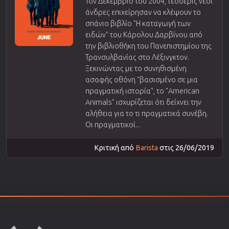
Τον Δεκέμβριο του 2004, τέσσερις νέοι
άνδρες επιχείρησαν να κλέψουν το
σπάνιο βιβλίο "Η καταγωγή των
ειδών" του Κάρολου Δαρβίνου από
την βιβλιοθήκη του Πανεπιστημίου της
Τρανσυλβανίας στο Λέξινγκτον.
Ξεκινώντας με το συνηθισμένη
ασαφής οθόνη "βασισμένο σε μια
πραγματική ιστορία", το "American
Animals" ισχυρίζεται ότι δείχνει την
αλήθεια για το τι πραγματικά συνέβη.
Οι πραγματικοί...
Κριτική από
Barista
στις 26/06/2019