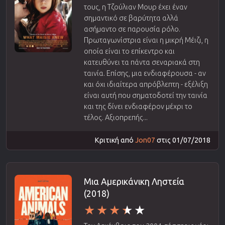
τους, η Τζούλιαν Μουρ έχει έναν
σημαντικό σε βαρύτητα αλλά
ασήμαντο σε παρουσία ρόλο.
Πρωταγωνίστρια είναι η μικρή Μέιζι, η
οποία είναι το επίκεντρο και
κατευθύνει τα πάντα σεναριακά στη
ταινία. Επίσης, μια ενδιαφέρουσα - αν
και όχι ιδιαίτερα απρόβλεπτη - εξέλιξη
είναι αυτή που σηματοδοτεί την ταινία
και της δίνει ενδιαφέρον μέχρι το
τέλος. Αξιοπρεπής...
Κριτική από
Jon07
στις 01/07/2018
Μια Αμερικάνικη Ληστεία
(2018)