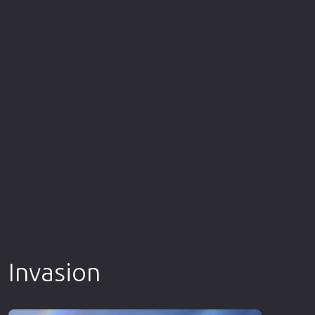
Επιστημονικής Φαντασίας
Εποχής
Ερωτικές
Ευρωπαικός Κινηματογράφος
Θρησκευτικές
Θρίλερ
Ιστορικές
Καταστροφής
Κλασσικές
Invasion