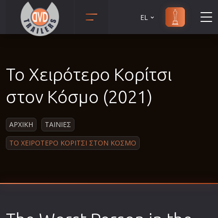
EL
Animation
Anime
Το Χειρότερο Κορίτσι
Αισθηματικές
Αισθησιακές
στον Κόσμο (2021)
Αστυνομικές
Β' Παγκόσμιος Πόλεμος
ΑΡΧΙΚΗ
ΤΑΙΝΙΕΣ
Βιογραφίες
ΤΟ ΧΕΙΡΟΤΕΡΟ ΚΟΡΙΤΣΙ ΣΤΟΝ ΚΟΣΜΟ
Γουέστερν
Δραματικές
Δράσης
Ελληνικός Κινηματογράφος
Επιβίωσης