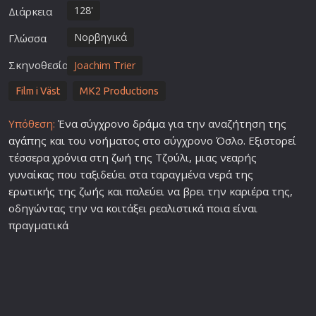
128'
Διάρκεια
Νορβηγικά
Γλώσσα
Σκηνοθεσία
Joachim Trier
Film i Väst
MK2 Productions
Υπόθεση:
Ένα σύγχρονο
δράμα
για την αναζήτηση της
αγάπη
ς και του νοήματος στο σύγχρονο Όσλο. Εξιστορεί
τέσσερα
χρόνια
στη
ζωή
της Τζούλι, μιας νεαρής
γυναίκα
ς που ταξιδεύει στα ταραγμένα νερά της
ερωτικής της
ζωή
ς και παλεύει να βρει την καριέρα της,
οδηγώντας την να κοιτάξει ρεαλιστικά ποια είναι
πραγματικά