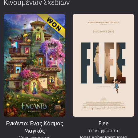
Κινουμένων Σχεδίων
Ενκάντο: Ένας Κόσμος
Flee
Μαγικός
Υποψηφιότητα:
Jonas Poher Rasmussen,
Υποψηφιότητα: