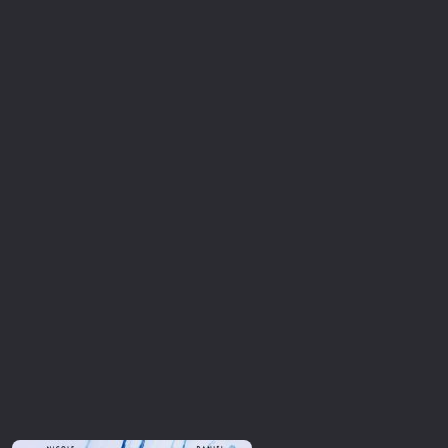
Επιστημονικής Φαντασίας
Εποχής
Ερωτικές
Ευρωπαικός Κινηματογράφος
Θρησκευτικές
Θρίλερ
Ιστορικές
Καταστροφής
Κλασσικές