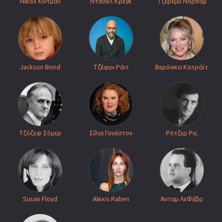
Νικόλ Κίντμαν
Ντάνιελ Κρεγκ
Τζέρεμυ Νόρθαμ
Jackson Bond
Τζέφρι Ράιτ
Βερόνικα Κατράϊτ
Τζόζεφ Σόμερ
Σίλια Γουέστον
Ρότζερ Ρις
Susan Floyd
Alexis Raben
Άνταμ ΛεΦέβρ