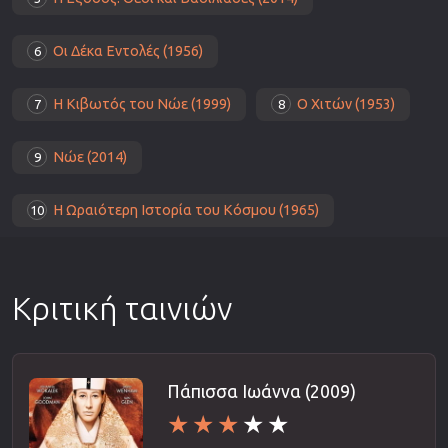
Οι Δέκα Εντολές (1956)
6
Η Κιβωτός του Νώε (1999)
Ο Χιτών (1953)
7
8
Νώε (2014)
9
Η Ωραιότερη Ιστορία του Κόσμου (1965)
10
Κριτική ταινιών
Πάπισσα Ιωάννα (2009)