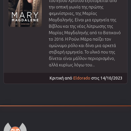
του Ιησού Χριστού εξιστορείται από
την οπτική γωνία της πρώτης
φεμινίστριας, της Μαρίας
Μαγδαληνής. Είναι μια ερμηνεία της
Βίβλου και της νέας λύτρωσης της
Μαρίας Μαγδαληνής από το Βατικανό
το 2016. Η Ρούνι Μάρα παίζει τον
ομώνυμο ρόλο και δίνει μια αρκετά
στιβαρή ερμηνεία. Το υλικό που της
δίνεται είναι μάλλον περιορισμένο,
αλλά κυρίως λόγω του...
Κριτική από
Eldorado
στις 14/10/2023