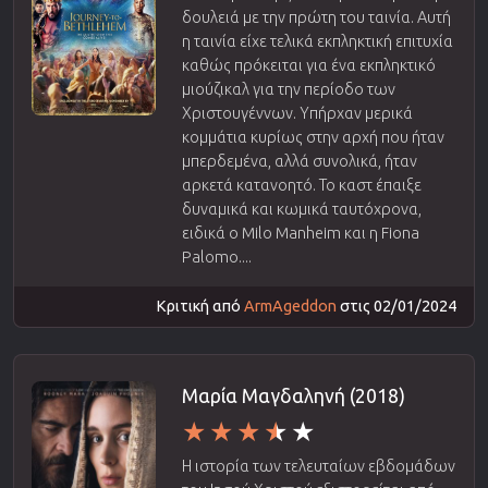
δουλειά με την πρώτη του ταινία. Αυτή
η ταινία είχε τελικά εκπληκτική επιτυχία
καθώς πρόκειται για ένα εκπληκτικό
μιούζικαλ για την περίοδο των
Χριστουγέννων. Υπήρχαν μερικά
κομμάτια κυρίως στην αρχή που ήταν
μπερδεμένα, αλλά συνολικά, ήταν
αρκετά κατανοητό. Το καστ έπαιξε
δυναμικά και κωμικά ταυτόχρονα,
ειδικά ο Milo Manheim και η Fiona
Palomo....
Κριτική από
ArmAgeddon
στις 02/01/2024
Μαρία Μαγδαληνή (2018)
Η ιστορία των τελευταίων εβδομάδων