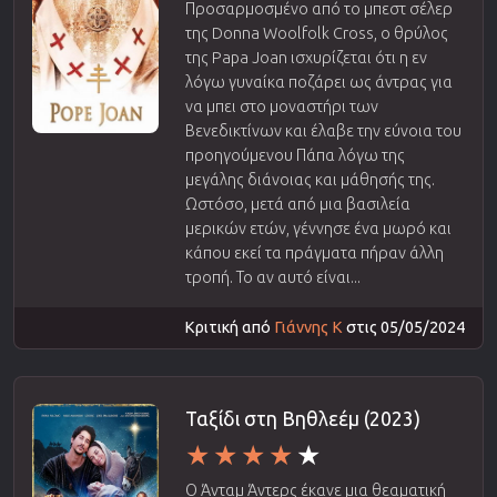
Προσαρμοσμένο από το μπεστ σέλερ
της Donna Woolfolk Cross, ο θρύλος
της Papa Joan ισχυρίζεται ότι η εν
λόγω γυναίκα ποζάρει ως άντρας για
να μπει στο μοναστήρι των
Βενεδικτίνων και έλαβε την εύνοια του
προηγούμενου Πάπα λόγω της
μεγάλης διάνοιας και μάθησής της.
Ωστόσο, μετά από μια βασιλεία
μερικών ετών, γέννησε ένα μωρό και
κάπου εκεί τα πράγματα πήραν άλλη
τροπή. Το αν αυτό είναι...
Κριτική από
Γιάννης Κ
στις 05/05/2024
Ταξίδι στη Βηθλεέμ (2023)
Ο Άνταμ Άντερς έκανε μια θεαματική