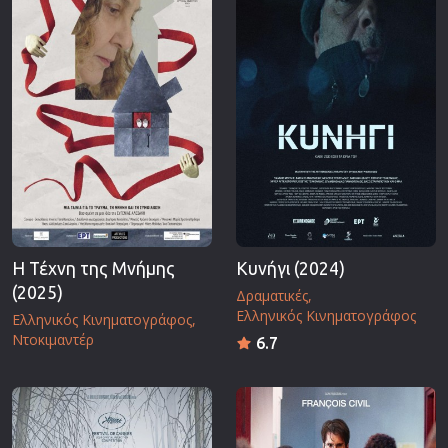
Επιστημονικής Φαντασίας
Εποχής
Ερωτικές
Ευρωπαικός Κινηματογράφος
Θρησκευτικές
Θρίλερ
Ιστορικές
Καταστροφής
Κλασσικές
Η Τέχνη της Μνήμης
Κυνήγι (2024)
(2025)
Δραματικές
Ελληνικός Κινηματογράφος
Ελληνικός Κινηματογράφος
Ντοκιμαντέρ
6.7