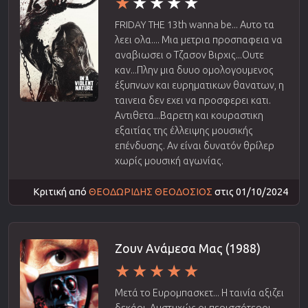
FRIDAY THE 13th wanna be... Αυτο τα
λεει ολα.... Μια μετρια προσπαφεια να
αναβιωσει ο Τζασον Βιρχις...Ουτε
καν...Πλην μια δυυο ομολογουμενος
έξυπνων και ευρηματικων θανατων, η
ταινεια δεν εχει να προσφερει κατι.
Αντιθετα...Βαρετη και κουραστικη
εξαιτίας της έλλειψης μουσικής
επένδυσης. Αν είναι δυνατόν θρίλερ
χωρίς μουσική αγωνίας.
Κριτική από
ΘΕΟΔΩΡΙΔΗΣ ΘΕΟΔΟΣΙΟΣ
στις 01/10/2024
Ζουν Ανάμεσα Μας (1988)
Μετά το Ευρομπασκετ... Η ταινία αξιζει
δεκάρι. Δυστυχώς οι περισσότεροι...