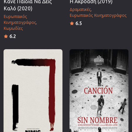
Κάνε Παιδιά Να Δεις
Η Ακρόαση (2019)
Καλό (2020)
Δραματικές
Ευρωπαικός Κινηματογράφος
Ευρωπαικός
Κινηματογράφος
6.5
Κωμωδίες
6.2