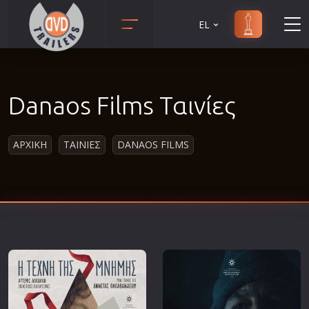
EL
Animation
Anime
Danaos Films Ταινίες
Αισθηματικές
Αισθησιακές
ΑΡΧΙΚΗ
ΤΑΙΝΙΕΣ
DANAOS FILMS
Αστυνομικές
Β' Παγκόσμιος Πόλεμος
Βιογραφίες
Γουέστερν
Δραματικές
Δράσης
Ελληνικός Κινηματογράφος
Επιβίωσης