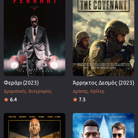
Επιστημονικής Φαντασίας
Εποχής
Ερωτικές
Ευρωπαικός Κινηματογράφος
Θρησκευτικές
Θρίλερ
Ιστορικές
Καταστροφής
Κλασσικές
Φεράρι (2023)
Άρρηκτος Δεσμός (2023)
Δραματικές
Βιογραφίες
Δράσης
Θρίλερ
6.4
7.5