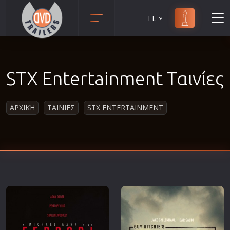
EL
Animation
Anime
STX Entertainment Ταινίες
Αισθηματικές
Αισθησιακές
ΑΡΧΙΚΗ
ΤΑΙΝΙΕΣ
STX ENTERTAINMENT
Αστυνομικές
Β' Παγκόσμιος Πόλεμος
Βιογραφίες
Γουέστερν
Δραματικές
Δράσης
Ελληνικός Κινηματογράφος
Επιβίωσης