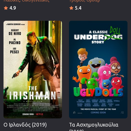
4.9
5.4
Ο Ιρλανδός (2019)
Τα Ασχημογλυκούλια