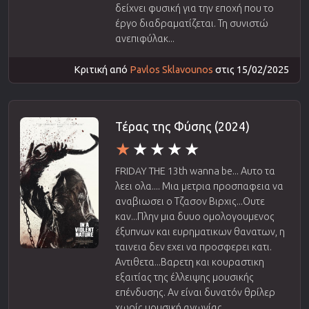
δείχνει φυσική για την εποχή που το
έργο διαδραματίζεται. Τη συνιστώ
ανεπιφύλακ...
Κριτική από
Pavlos Sklavounos
στις 15/02/2025
Τέρας της Φύσης (2024)
FRIDAY THE 13th wanna be... Αυτο τα
λεει ολα.... Μια μετρια προσπαφεια να
αναβιωσει ο Τζασον Βιρχις...Ουτε
καν...Πλην μια δυυο ομολογουμενος
έξυπνων και ευρηματικων θανατων, η
ταινεια δεν εχει να προσφερει κατι.
Αντιθετα...Βαρετη και κουραστικη
εξαιτίας της έλλειψης μουσικής
επένδυσης. Αν είναι δυνατόν θρίλερ
χωρίς μουσική αγωνίας.