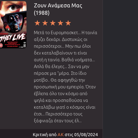
Ζουν Ανάμεσα Μας
(1988)
Μετά το Ευρομπασκετ... Η ταινία
αξιζει δεκάρι. Δυστυχώς οι
περισσότεροι... Μην πω όλοι
δεν καταλαβαίνουν τι είναι
αυτή η ταινία. Βαθιά νοήματα...
Απλά θα έλεγες... Σαν να μην
πέρασε μια "μέρα. Στο ίδιο
μοτίβο.. Θα αφηγηθώ την
προσωπική μου εμπειρία. Όταν
έβλεπα όλο τον κόσμο από
ψηλά και προσπαθούσα να
καταλάβω γιατί ο κόσμος είναι
έτσι... Περισσότερο τους
ξάφνιαζα όταν τους έλ...
Κριτική από
AK
στις 05/08/2024