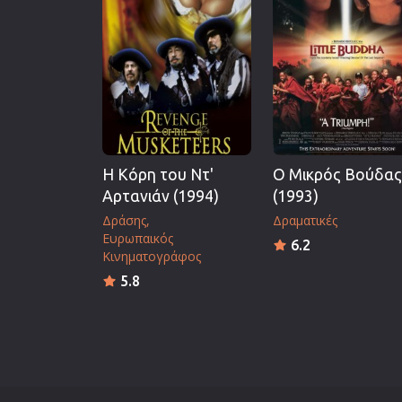
Η Κόρη του Ντ'
Ο Μικρός Βούδας
Αρτανιάν (1994)
(1993)
Δράσης
Δραματικές
Ευρωπαικός
6.2
Κινηματογράφος
5.8