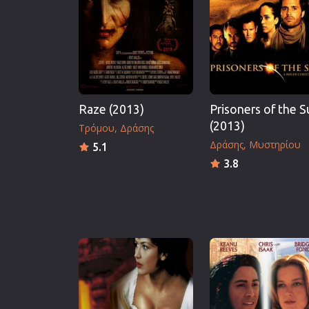
Επιστημονικής Φαντασίας
Εποχής
Ερωτικές
Ευρωπαικός Κινηματογράφ
Θρησκευτικές
Raze (2013)
Prisoners of the S
Θρίλερ
(2013)
Τρόμου
Δράσης
Ιστορικές
Δράσης
Μυστηρίου
5.1
Καταστροφής
3.8
Κλασσικές