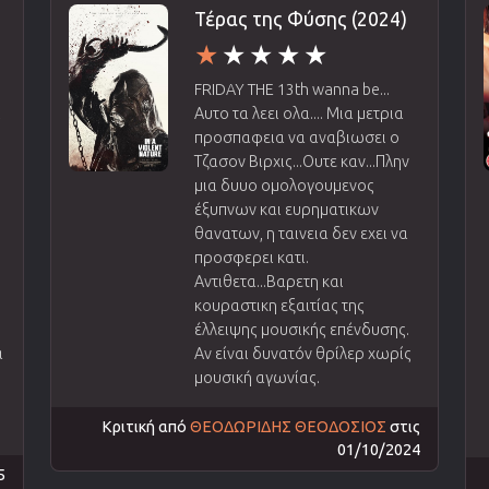
Τέρας της Φύσης (2024)
FRIDAY THE 13th wanna be...
ι
Αυτο τα λεει ολα.... Μια μετρια
προσπαφεια να αναβιωσει ο
Τζασον Βιρχις...Ουτε καν...Πλην
μια δυυο ομολογουμενος
έξυπνων και ευρηματικων
θανατων, η ταινεια δεν εχει να
προσφερει κατι.
Αντιθετα...Βαρετη και
κουραστικη εξαιτίας της
έλλειψης μουσικής επένδυσης.
α
Αν είναι δυνατόν θρίλερ χωρίς
μουσική αγωνίας.
Κριτική από
ΘΕΟΔΩΡΙΔΗΣ ΘΕΟΔΟΣΙΟΣ
στις
01/10/2024
5