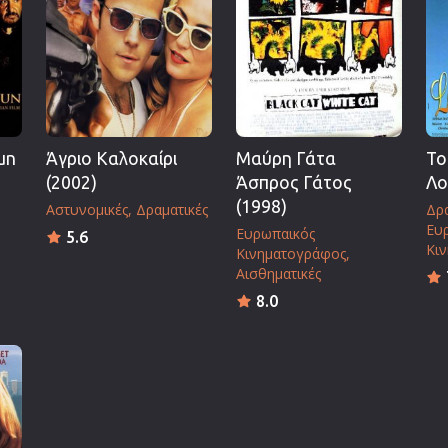
Πολεμικές Τέχνες
Πολιτική
Σπορ
ος
Τηλεοπτικές Σειρές
Τρόμου
un
Άγριο Καλοκαίρι
Μαύρη Γάτα
Το
Φαντασίας
(2002)
Άσπρος Γάτος
Λο
Φιλμ Νουάρ
(1998)
Αστυνομικές
Δραματικές
Δρα
Ευ
Ευρωπαικός
Χριστουγεννιάτικες
5.6
Κι
Κινηματογράφος
Ρομαντικές Κωμωδίες
Αισθηματικές
8.0