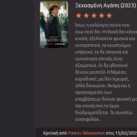
Ξεχασμένη Αγάπη (2023)
Ίσως η καλύτερη ταινία που
έχω ποτέ δει. Η πλοκή δεν κάνε
κοιλιά, εξελίσσεται φυσικά και
ανατρεπτικά, τα κουστούμια
υπέροχα, τα δε σκηνικά και
αυτοκίνητα εποχής είναι
εξαιρετικά. Οι δε ηθοποιοί
δίνουν ρεσιτάλ. Η Νέμεσις
καραδοκεί, μα δεν τιμωρεί,
αλλά δικαιώνει. Ακόμη και η
προετοιμασία των
επεμβάσεων δείχνει φυσική γι
την εποχή που το έργο
διαδραματίζεται. Τη συνιστώ
ανεπιφύλακ...
Κριτική από
Pavlos Sklavounos
στις 15/02/202