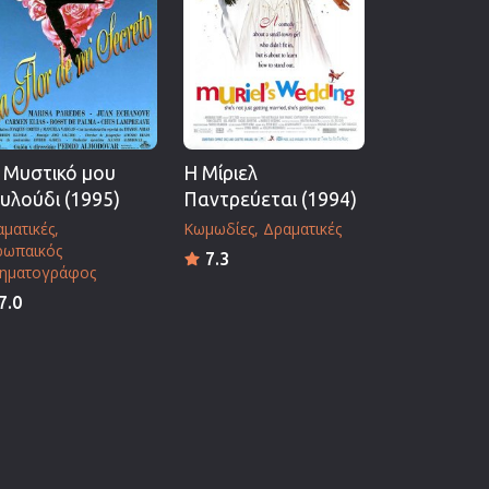
 Μυστικό μου
Η Μίριελ
υλούδι (1995)
Παντρεύεται (1994)
ματικές
Κωμωδίες
Δραματικές
ρωπαικός
7.3
νηματογράφος
7.0