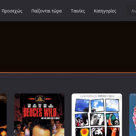
Προσεχώς
Παίζονται τώρα
Ταινίες
Κατηγορίες
Κοινωνικές
Κωμωδίες
Μικρού Μήκους
Μιούζικαλ
Μουσική
Μυστηρίου
Νεανικές
Ντοκιμαντέρ
Οικογενειακές
Παιδικές
Περιπέτειες
Πολεμικές