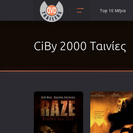
Top 10 Μήνα
Animation
Anime
CiBy 2000 Ταινίες
Αισθηματικές
Αισθησιακές
Αστυνομικές
Β' Παγκόσμιος Πόλεμος
Βιογραφίες
Γουέστερν
Δραματικές
Δράσης
Ελληνικός Κινηματογράφος
Επιβίωσης