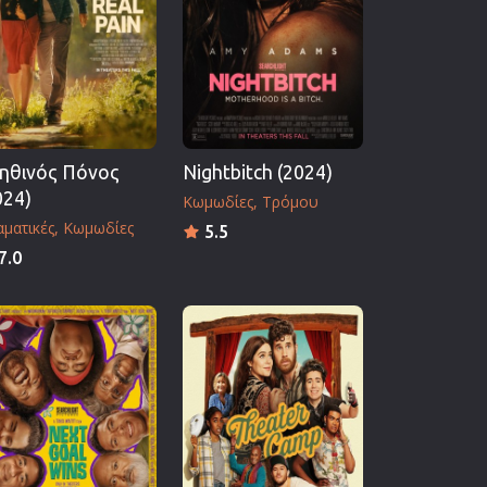
ηθινός Πόνος
Nightbitch (2024)
024)
Κωμωδίες
Τρόμου
ματικές
Κωμωδίες
5.5
7.0