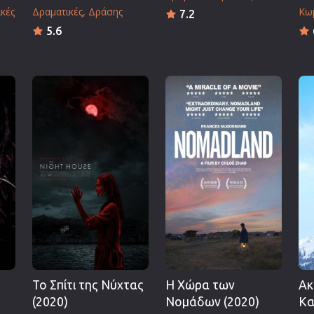
κές
Δραματικές
Δράσης
Κω
7.2
5.6
Το Σπίτι της Νύχτας
Η Χώρα των
Ακ
(2020)
Νομάδων (2020)
Κα