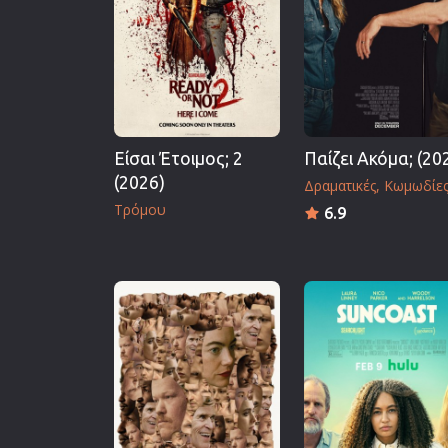
Επιστημονικής Φαντασίας
Εποχής
Ερωτικές
Ευρωπαικός Κινηματογράφ
Θρησκευτικές
Είσαι Έτοιμος; 2
Παίζει Ακόμα; (20
Θρίλερ
(2026)
Δραματικές
Κωμωδίε
Ιστορικές
Τρόμου
6.9
Καταστροφής
Κλασσικές