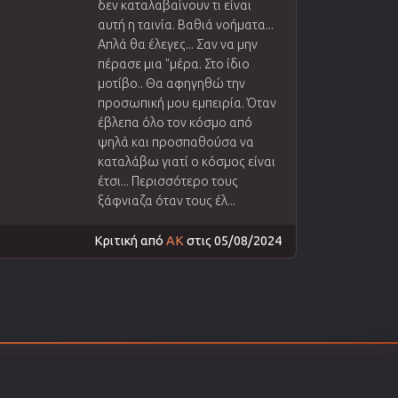
δεν καταλαβαίνουν τι είναι
αυτή η ταινία. Βαθιά νοήματα...
Απλά θα έλεγες... Σαν να μην
πέρασε μια "μέρα. Στο ίδιο
μοτίβο.. Θα αφηγηθώ την
προσωπική μου εμπειρία. Όταν
έβλεπα όλο τον κόσμο από
ψηλά και προσπαθούσα να
καταλάβω γιατί ο κόσμος είναι
έτσι... Περισσότερο τους
ξάφνιαζα όταν τους έλ...
Κριτική από
AK
στις 05/08/2024