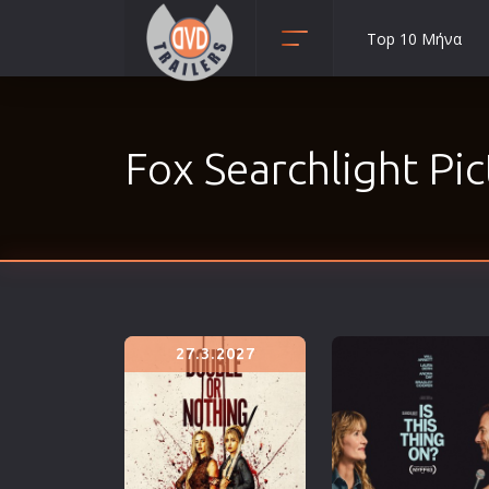
Top 10 Μήνα
Animation
Anime
Fox Searchlight Pic
Αισθηματικές
Αισθησιακές
Αστυνομικές
Β' Παγκόσμιος Πόλεμος
Βιογραφίες
Γουέστερν
27.3.2027
Δραματικές
Δράσης
Ελληνικός Κινηματογράφος
Επιβίωσης