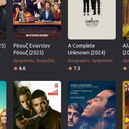
Πολεμικές Τέχνες
Πολιτική
Σπορ
ος
Τηλεοπτικές Σειρές
Τρόμου
25)
Ρόουζ Εναντίον
A Complete
Αλ
Φαντασίας
Ρόουζ (2025)
Unknown (2024)
(2
ς
Φιλμ Νουάρ
Δραματικές
Κωμωδίες
Βιογραφίες
Δραματικές
Δρα
Χριστουγεννιάτικες
6.6
7.3
Ρομαντικές Κωμωδίες