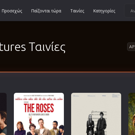
Προσεχώς
Παίζονται τώρα
Ταινίες
Κατηγορίες
Κοινωνικές
Κωμωδίες
tures Ταινίες
Μικρού Μήκους
ΑΡ
Μιούζικαλ
Μουσική
Μυστηρίου
Νεανικές
Ντοκιμαντέρ
Οικογενειακές
Παιδικές
Περιπέτειες
Πολεμικές