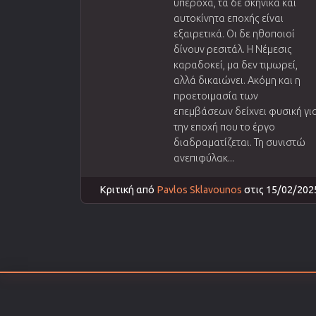
υπέροχα, τα δε σκηνικά και
αυτοκίνητα εποχής είναι
εξαιρετικά. Οι δε ηθοποιοί
δίνουν ρεσιτάλ. Η Νέμεσις
καραδοκεί, μα δεν τιμωρεί,
αλλά δικαιώνει. Ακόμη και η
προετοιμασία των
επεμβάσεων δείχνει φυσική γι
την εποχή που το έργο
διαδραματίζεται. Τη συνιστώ
ανεπιφύλακ...
Κριτική από
Pavlos Sklavounos
στις 15/02/202