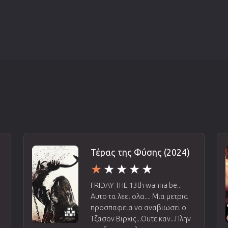
Τέρας της Φύσης (2024)
FRIDAY THE 13th wanna be...
ι
Αυτο τα λεει ολα.... Μια μετρια
προσπαφεια να αναβιωσει ο
Τζασον Βιρχις...Ουτε καν...Πλην