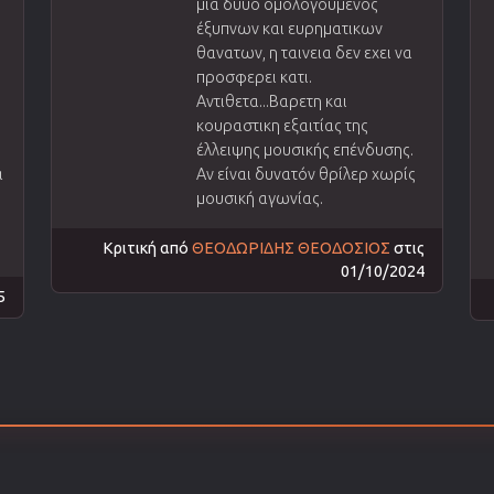
μια δυυο ομολογουμενος
έξυπνων και ευρηματικων
θανατων, η ταινεια δεν εχει να
προσφερει κατι.
Αντιθετα...Βαρετη και
κουραστικη εξαιτίας της
έλλειψης μουσικής επένδυσης.
α
Αν είναι δυνατόν θρίλερ χωρίς
μουσική αγωνίας.
Κριτική από
ΘΕΟΔΩΡΙΔΗΣ ΘΕΟΔΟΣΙΟΣ
στις
01/10/2024
5