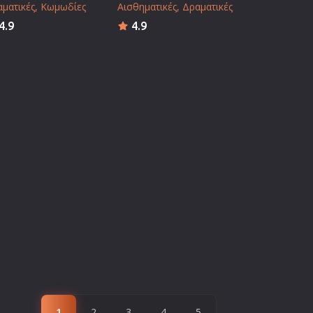
ματικές
Κωμωδίες
Αισθηματικές
Δραματικές
4.9
4.9
1
2
3
4
5