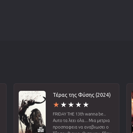
Τέρας της Φύσης (2024)
FRIDAY THE 13th wanna be...
ι
Αυτο τα λεει ολα.... Μια μετρια
προσπαφεια να αναβιωσει ο