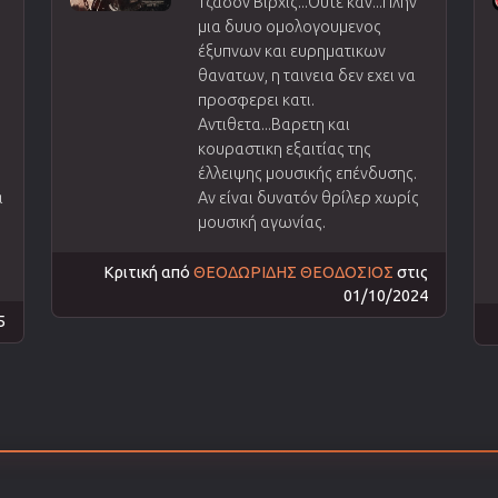
Τζασον Βιρχις...Ουτε καν...Πλην
μια δυυο ομολογουμενος
έξυπνων και ευρηματικων
θανατων, η ταινεια δεν εχει να
προσφερει κατι.
Αντιθετα...Βαρετη και
κουραστικη εξαιτίας της
έλλειψης μουσικής επένδυσης.
α
Αν είναι δυνατόν θρίλερ χωρίς
μουσική αγωνίας.
Κριτική από
ΘΕΟΔΩΡΙΔΗΣ ΘΕΟΔΟΣΙΟΣ
στις
01/10/2024
5