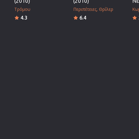
(2010)
(2010)
Νέ
Τρόμου
Περιπέτειες
Θρίλερ
Κω
4.3
6.4