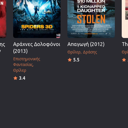
ης
Αράχνες Δολοφόνοι
Απαγωγή (2012)
Th
ν
(2013)
Θρίλερ
Δράσης
Θρ
Επιστημονικής
5.5
Φαντασίας
Θρίλερ
3.4