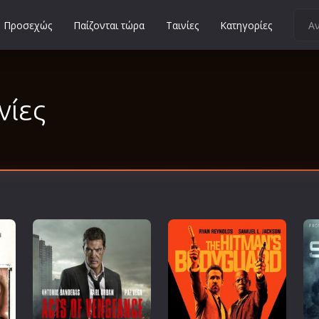
Προσεχώς
Παίζονται τώρα
Ταινίες
Κατηγορίες
Κοινωνικές
Κωμωδίες
νίες
Μικρού Μήκους
Μιούζικαλ
Μουσική
Μυστηρίου
Νεανικές
Ντοκιμαντέρ
Οικογενειακές
Παιδικές
Περιπέτειες
Πολεμικές