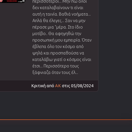
περισσότεροι... Μην πω όλοι
δεν καταλαβαίνουν τι είναι
αυτή η ταινία. Βαθιά νοήματα...
Απλά θα έλεγες... Σαν να μην
πέρασε μια "μέρα. Στο ίδιο
μοτίβο.. Θα αφηγηθώ την
προσωπική μου εμπειρία. Όταν
έβλεπα όλο τον κόσμο από
ψηλά και προσπαθούσα να
καταλάβω γιατί ο κόσμος είναι
έτσι... Περισσότερο τους
ξάφνιαζα όταν τους έλ...
Κριτική από
AK
στις 05/08/2024