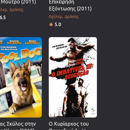
 Μούτρο (2011)
Επιχείρηση
Εξόντωσης (2011)
ίλερ
Δράσης
Θρίλερ
Δράσης
6.5
5.0
ας Σκύλος στην
Ο Κυρίαρχος του