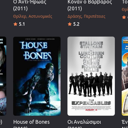
Ο Άντι-Ήρωας
Κόναν ο Βάρβαρος
Το
(2011)
(2011)
Θρ
Θρίλερ
Αστυνομικές
Δράσης
Περιπέτειες
5.1
5.2
)
House of Bones
Οι Αναλώσιμοι
Έν