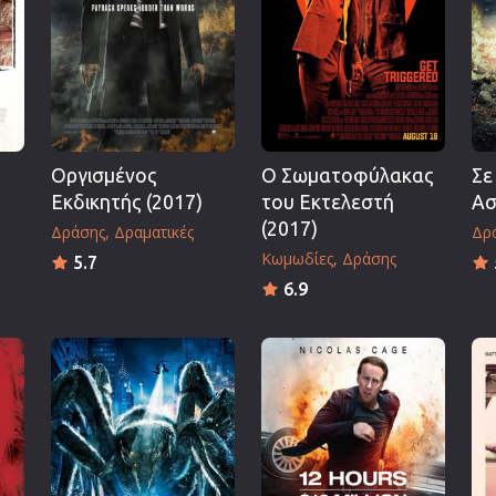
Πολεμικές Τέχνες
Πολιτική
Σπορ
ος
Τηλεοπτικές Σειρές
Τρόμου
Οργισμένος
Ο Σωματοφύλακας
Σε
Φαντασίας
Εκδικητής (2017)
του Εκτελεστή
Ασ
Φιλμ Νουάρ
(2017)
Δράσης
Δραματικές
Δρ
Κωμωδίες
Δράσης
Χριστουγεννιάτικες
5.7
6.9
Ρομαντικές Κωμωδίες