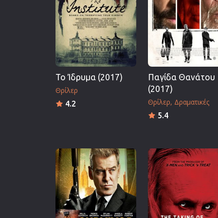
Επιστημονικής Φαντασίας
Εποχής
Ερωτικές
Ευρωπαικός Κινηματογράφ
Θρησκευτικές
Το Ίδρυμα (2017)
Παγίδα Θανάτου
Θρίλερ
(2017)
Θρίλερ
Ιστορικές
Θρίλερ
Δραματικές
4.2
Καταστροφής
5.4
Κλασσικές