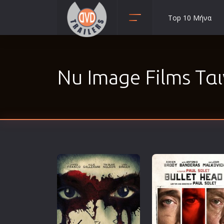
Top 10 Μήνα
Animation
Anime
Nu Image Films Ται
Αισθηματικές
Αισθησιακές
Αστυνομικές
Β' Παγκόσμιος Πόλεμος
Βιογραφίες
Γουέστερν
Δραματικές
Δράσης
Ελληνικός Κινηματογράφος
Επιβίωσης