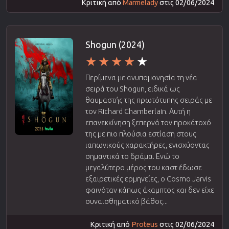
Κριτική από
Marmelady
στις 02/06/2024
Shogun (2024)
Περίμενα με ανυπομονησία τη νέα
σειρά του Shogun, ειδικά ως
θαυμαστής της πρωτότυπης σειράς με
τον Richard Chamberlain. Αυτή η
επανεκκίνηση ξεπερνά τον προκάτοχό
της με πιο πλούσια εστίαση στους
ιαπωνικούς χαρακτήρες, ενισχύοντας
σημαντικά το δράμα. Ενώ το
μεγαλύτερο μέρος του καστ έδωσε
εξαιρετικές ερμηνείες, ο Cosmo Jarvis
φαινόταν κάπως άκαμπτος και δεν είχε
συναισθηματικό βάθος...
Κριτική από
Proteus
στις 02/06/2024