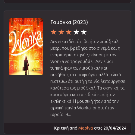
Γουόνκα (2023)
Δεν είχα ιδέα ότι θα ήταν μιούζικαλ
μέχρι που βρέθηκα στο σινεμά και η
εναρκτήρια σκηνή ξεκίνησε με τον
Wonka να τραγουδάει. Δεν είμαι
τυπικά φαν των μιούζικαλ και
συνήθως τα αποφεύγω, αλλά τελικά
πιστεύω ότι αυτή η ταινία λειτούργησε
καλύτερα ως μιούζικαλ. Τα σκηνικά, τα
κοστούμια και τα ειδικά εφέ ήταν
εκπληκτικά. Η μουσική ήταν από την
αρχική ταινία Wonka, οπότε ήταν
ωραία. Η...
Κριτική από
Μαρίνα
στις 20/04/2024