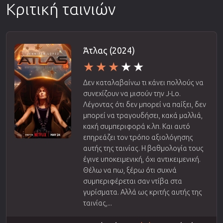
Κριτική ταινιών
Άτλας (2024)
Δεν καταλαβαίνω τι κάνει πολλούς να
συνεχίζουν να μισούν την J-Lo.
Λέγοντας ότι δεν μπορεί να παίξει, δεν
μπορεί να τραγουδήσει, κακά μαλλιά,
κακή συμπεριφορά κ.λπ. Και αυτό
επηρεάζει τον τρόπο αξιολόγησης
αυτής της ταινίας. Η βαθμολογία τους
έγινε υποκειμενική, όχι αντικειμενική.
Θέλω να πω, ξέρω ότι συχνά
συμπεριφέρεται σαν ντίβα στα
γυρίσματα. Αλλά ως κριτής αυτής της
ταινίας,...