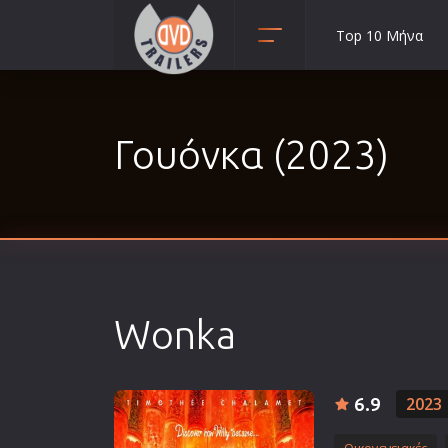
Top 10 Μήνα
Animation
Anime
Γουόνκα (2023)
Αισθηματικές
Αισθησιακές
Αστυνομικές
Β' Παγκόσμιος Πόλεμος
Βιογραφίες
Γουέστερν
Wonka
Δραματικές
Δράσης
Ελληνικός Κινηματογράφος
6.9
2023
Επιβίωσης