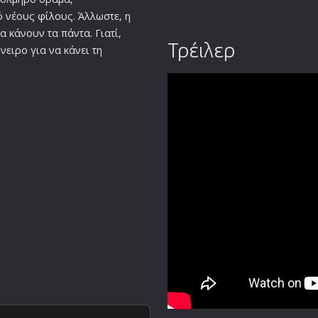
ό νέους
φίλο
υς. Άλλωστε, η
α κάνουν τα πάντα. Γιατί,
Τρέιλερ
νειρο για να κάνει τη