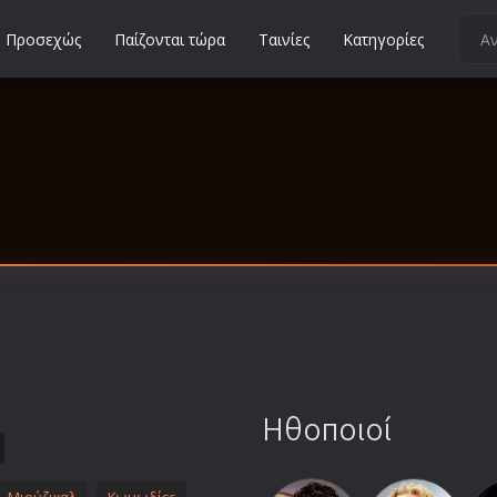
Προσεχώς
Παίζονται τώρα
Ταινίες
Κατηγορίες
Κοινωνικές
Κωμωδίες
Μικρού Μήκους
Μιούζικαλ
Μουσική
Μυστηρίου
Νεανικές
Ντοκιμαντέρ
Οικογενειακές
Παιδικές
Ηθοποιοί
Περιπέτειες
Πολεμικές