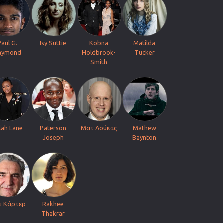
Paul G.
Isy Suttie
Kobna
Matilda
aymond
Holdbrook-
Tucker
Smith
lah Lane
Paterson
Ματ Λούκας
Mathew
Joseph
Baynton
μ Κάρτερ
Rakhee
Thakrar