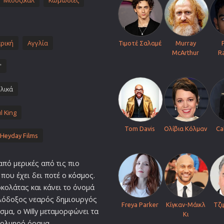
Μιούζικαλ
Κωμωδίες
Πολεμικές Τέχνες
Πολιτική
Σπορ
ρική
Αγγλία
Τιμοτέ Σαλαμέ
Murray
McArthur
R
ος
Τηλεοπτικές Σειρές
'
Τρόμου
Φαντασίας
λικά
Φιλμ Νουάρ
l King
Χριστουγεννιάτικες
Tom Davis
Ολίβια Κόλμαν
Ca
Ρομαντικές Κωμωδίες
Heyday Films
από μερικές από τις πιο
που έχει δει ποτέ ο
κόσμο
ς.
κολάτας και κάνει το όνομά
ιλόδοξος νεαρός δημιουργός
Freya Parker
Κίγκαν-Μάικλ
Τζι
σμα, ο Willy μεταμορφώνει τα
Κι
 τολμηρό όραμα,