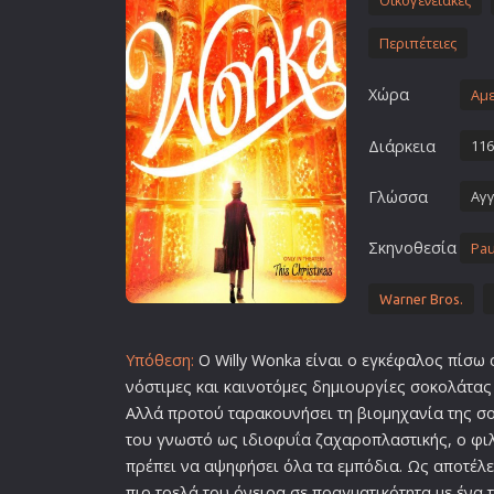
Οικογενειακές
Επιστημονικής Φαντασίας
Περιπέτειες
Εποχής
Ερωτικές
Χώρα
Αμε
Ευρωπαικός Κινηματογράφ
Διάρκεια
116
Θρησκευτικές
Θρίλερ
Γλώσσα
Αγγ
Ιστορικές
Σκηνοθεσία
Pau
Καταστροφής
Κλασσικές
Warner Bros.
Υπόθεση:
Ο Willy Wonka είναι ο εγκέφαλος πίσω 
νόστιμες και καινοτόμες δημιουργίες σοκολάτας 
Αλλά προτού ταρακουνήσει τη βιομηχανία της σο
του γνωστό ως ιδιοφυΐα ζαχαροπλαστικής, ο φ
πρέπει να αψηφήσει όλα τα εμπόδια. Ως αποτέλε
πιο τρελά του όνειρα σε πραγματικότητα με ένα