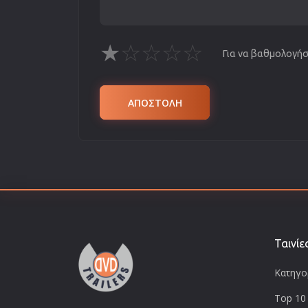
★
☆
☆
☆
☆
Για να βαθμολογήσε
ΑΠΟΣΤΟΛΗ
Ταινίε
Κατηγορ
Top 10 