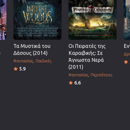
Πολεμικές Τέχνες
Πολιτική
Σπορ
ος
Τηλεοπτικές Σειρές
Τρόμου
Τα Μυστικά του
Οι Πειρατές της
Εν
Φαντασίας
)
Δάσους (2014)
Καραιβικής: Σε
Δρα
Φιλμ Νουάρ
Άγνωστα Νερά
Φαντασίας
Παιδικές
(2011)
Χριστουγεννιάτικες
5.9
Φαντασίας
Περιπέτειες
Ρομαντικές Κωμωδίες
6.6