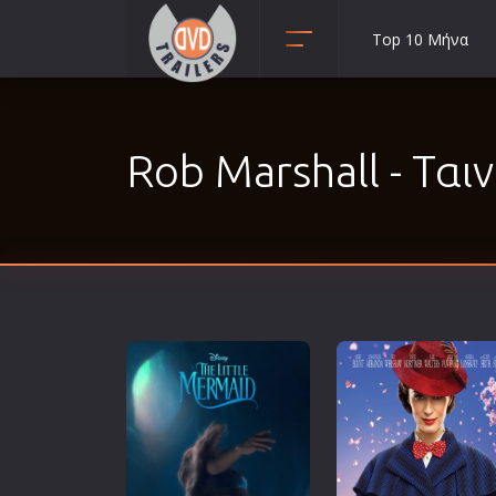
Top 10 Μήνα
Animation
Anime
Rob Marshall - Ταιν
Αισθηματικές
Αισθησιακές
Αστυνομικές
Β' Παγκόσμιος Πόλεμος
Βιογραφίες
Γουέστερν
Δραματικές
Δράσης
Ελληνικός Κινηματογράφος
Επιβίωσης