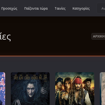
Προσεχώς
Παίζονται τώρα
Ταινίες
Κατηγορίες
Κοινωνικές
Κωμωδίες
ίες
Μικρού Μήκους
ΑΡΧΙΚΗ
Μιούζικαλ
Μουσική
Μυστηρίου
Νεανικές
Ντοκιμαντέρ
Οικογενειακές
Παιδικές
Περιπέτειες
Πολεμικές