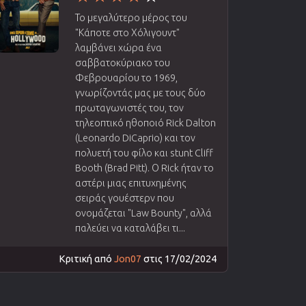
Το μεγαλύτερο μέρος του
"Κάποτε στο Χόλιγουντ"
λαμβάνει χώρα ένα
σαββατοκύριακο του
Φεβρουαρίου το 1969,
γνωρίζοντάς μας με τους δύο
πρωταγωνιστές του, τον
τηλεοπτικό ηθοποιό Rick Dalton
(Leonardo DiCaprio) και τον
πολυετή του φίλο και stunt Cliff
Booth (Brad Pitt). Ο Rick ήταν το
αστέρι μιας επιτυχημένης
σειράς γουέστερν που
ονομάζεται "Law Bounty", αλλά
παλεύει να καταλάβει τι...
Κριτική από
Jon07
στις 17/02/2024