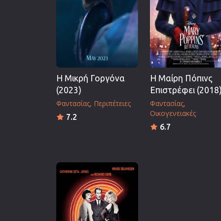
Επιστημονικής Φαντασίας
Εποχής
Ερωτικές
Ευρωπαικός Κινηματογράφ
Θρησκευτικές
Η Μικρή Γοργόνα
Η Μαίρη Πόπινς
Θρίλερ
(2023)
Επιστρέφει (2018
Ιστορικές
Φαντασίας
Περιπέτειες
Φαντασίας
Οικογενειακές
Καταστροφής
7.2
6.7
Κλασσικές