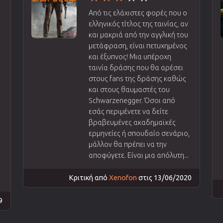
Από τις ελάχιστες φορές που ο
ελληνικός τίτλος της ταινίας, αν
και μακριά από την αγγλική του
μετάφραση, είναι πετυχημένος
και έξυπνος! Μια υπέροχη
ταινία δράσης που θα αρέσει
στους fans της δράσης καθώς
και στους θαυμαστές του
Schwarzenegger. Όσοι από
εσάς περιμένετε να δείτε
βραβευμένες ακαδημαϊκές
ερμηνείες ή σπουδαίο σενάριο,
μάλλον θα πρέπει να την
αποφύγετε. Είναι μια απόλυτη...
Κριτική από
Xenofon
στις 13/06/2020
9