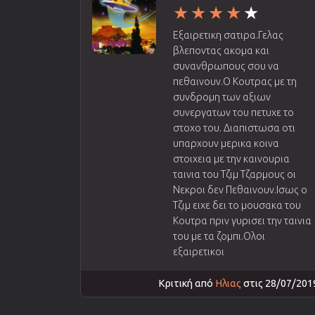
Εξαιρετικη σατιρα.Γελας
βλεποντας ακομα και
συνανθρωπους σου να
πεθαινουν.Ο Κουτρας με τη
συνδρομη των αξιων
συνεργατων του πετυχε το
στοχο του. Διαπιστωσα οτι
υπαρχουν μερικα κοινα
στοιχεια με την καινουρια
ταινια του Τζιμ Τζαρμους οι
Νεκροι δεν Πεθαινουν.Ισως ο
Τζιμ ειχε δει το μουσακα του
Κουτρα πριν γυρισει την ταινια
του με τα ζομπι.Ολοι
εξαιρετικοι
Κριτική από
Ηλιας
στις 28/07/201