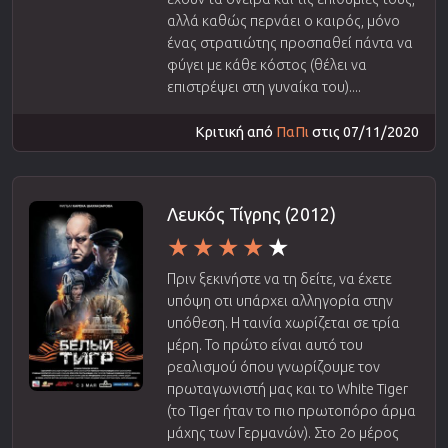
αλλά καθώς περνάει ο καιρός, μόνο
ένας στρατιώτης προσπαθεί πάντα να
φύγει με κάθε κόστος (θέλει να
επιστρέψει στη γυναίκα του)....
Κριτική από
ΠαΠι
στις 07/11/2020
Λευκός Τίγρης (2012)
Πριν ξεκινήστε να τη δείτε, να έχετε
υπόψη οτι υπάρχει αλληγορία στην
υπόθεση. Η ταινία χωρίζεται σε τρία
μέρη. Το πρώτο είναι αυτό του
ρεαλισμού όπου γνωρίζουμε τον
πρωταγωνιστή μας και το White Tiger
(το Tiger ήταν το πιο πρωτοπόρο άρμα
μάχης των Γερμανών). Στο 2ο μέρος