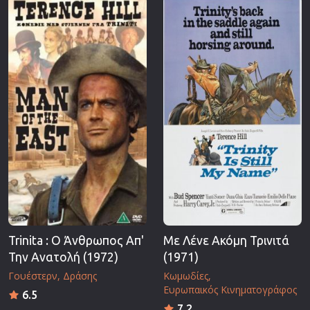
Trinita : Ο Άνθρωπος Απ'
Με Λένε Ακόμη Τρινιτά
Την Ανατολή (1972)
(1971)
Γουέστερν
Δράσης
Κωμωδίες
Ευρωπαικός Κινηματογράφος
6.5
7.2