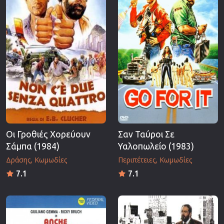
Επιστημονικής Φαντασίας
Εποχής
Ερωτικές
Ευρωπαικός Κινηματογράφος
Θρησκευτικές
Θρίλερ
Ιστορικές
Καταστροφής
Κλασσικές
Οι Γροθιές Χορεύουν
Σαν Ταύροι Σε
Σάμπα (1984)
Υαλοπωλείο (1983)
Δράσης
Κωμωδίες
Περιπέτειες
Κωμωδίες
7.1
7.1