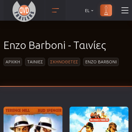
EL
Animation
Anime
Enzo Barboni - Ταινίες
Αισθηματικές
Αισθησιακές
ΑΡΧΙΚΗ
ΤΑΙΝΙΕΣ
ΣΚΗΝΟΘΕΤΕΣ
ENZO BARBONI
Αστυνομικές
Β' Παγκόσμιος Πόλεμος
Βιογραφίες
Γουέστερν
Δραματικές
Δράσης
Ελληνικός Κινηματογράφος
Επιβίωσης