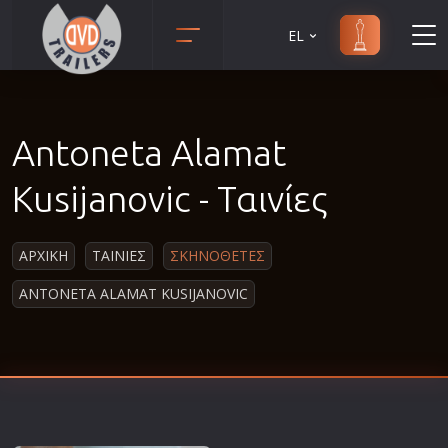
EL
Animation
Anime
Antoneta Alamat
Αισθηματικές
Αισθησιακές
Kusijanovic - Ταινίες
Αστυνομικές
Β' Παγκόσμιος Πόλεμος
ΑΡΧΙΚΗ
ΤΑΙΝΙΕΣ
ΣΚΗΝΟΘΕΤΕΣ
Βιογραφίες
ANTONETA ALAMAT KUSIJANOVIC
Γουέστερν
Δραματικές
Δράσης
Ελληνικός Κινηματογράφος
Επιβίωσης