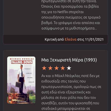
πρωταγωνιστεί σε αυτή την ταινία.
Όποιος έχει προσαρμόσει τα βιβλία
της για το Netflix στερείται
οποιουδήποτε πνεύματος σε τραγικό
βαθμό. Το γράψιμο είναι απαίσιο και
ασύμφωνο με τα μυθιστορήματα...
Κριτική από
Ελεάνα
στις 11/01/2021
Μια Ξεχωριστή Μέρα (1993)
Αν και ο Μάικλ Ντάγκλας ποτέ δεν με
ενθουσίαζε στις ταινίες που
πρωταγωνιστούσε, ομολογώ πως σε
αυτή εδώ είναι εξαιρετικός και
μάλιστα σε έναν ρόλο που δεν τον
συνηθίζει, αυτόν του ψυχοπαθή που
σταδιακά μεταμορφώνεται σε