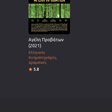
Επιστημονικής Φαντασίας
Εποχής
Ερωτικές
Ευρωπαικός Κινηματογράφ
Θρησκευτικές
Αγέλη Προβάτων
Θρίλερ
(2021)
Ιστορικές
Ελληνικός
Κινηματογράφος
Καταστροφής
Δραματικές
Κλασσικές
5.8