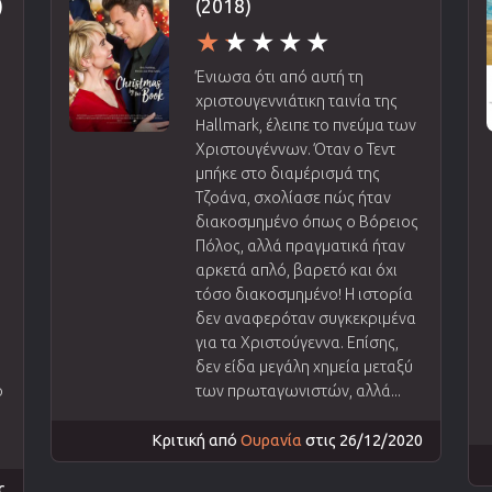
)
(2018)
Ένιωσα ότι από αυτή τη
χριστουγεννιάτικη ταινία της
Hallmark, έλειπε το πνεύμα των
Χριστουγέννων. Όταν ο Τεντ
μπήκε στο διαμέρισμά της
Τζοάνα, σχολίασε πώς ήταν
διακοσμημένο όπως ο Βόρειος
Πόλος, αλλά πραγματικά ήταν
αρκετά απλό, βαρετό και όχι
τόσο διακοσμημένο! Η ιστορία
δεν αναφερόταν συγκεκριμένα
για τα Χριστούγεννα. Επίσης,
δεν είδα μεγάλη χημεία μεταξύ
ο
των πρωταγωνιστών, αλλά...
Κριτική από
Ουρανία
στις 26/12/2020
ς