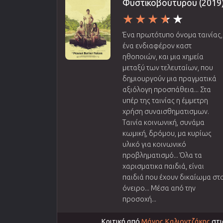
Φυστικοβούτυρου (2019
Ένα πρωτότυπο όνομα ταινίας,
ένα ενδιαφέρον καστ
ηθοποιών, και μια χημεία
μεταξύ των τελευταίων, που
δημιουργούν μια πραγματικά
αξιόλογη προσπάθεια... Στα
υπέρ της ταινίας η έμμετρη
χρήση συναισθηματισμων.
Ταινία κοινωνική, συνάμα
κωμική, δρόμου, μα κυρίως
υλικό για κοινωνικό
προβληματισμό... Όλα τα
χαρισματικα παιδιά, είναι
παιδιά που έχουν δικαίωμα στ
όνειρο... Μέσα από την
προσοχή...
Κριτική από
Μάνος Καλιοντζάκης
στι