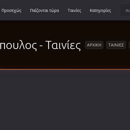
Προσεχώς
Παίζονται τώρα
Ταινίες
Κατηγορίες
Κοινωνικές
Κωμωδίες
ουλος - Ταινίες
Μικρού Μήκους
ΑΡΧΙΚΗ
ΤΑΙΝΙΕΣ
Μιούζικαλ
Μουσική
Μυστηρίου
Νεανικές
Ντοκιμαντέρ
Οικογενειακές
Παιδικές
Περιπέτειες
Πολεμικές