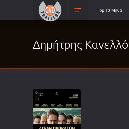
Top 10 Μήνα
Animation
Anime
Δημήτρης Κανελλόπ
Αισθηματικές
Αισθησιακές
Αστυνομικές
Β' Παγκόσμιος Πόλεμος
Βιογραφίες
Γουέστερν
Δραματικές
Δράσης
Ελληνικός Κινηματογράφος
Επιβίωσης