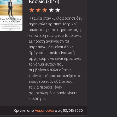
Βασιλιά (2016)
Η ταινία όταν κυκλοφόρησε δεν
πήρε καλές κριτικές. Μερικοί
μάλιστα τη χαρακτήρισαν ως η
χειρότερη ταινία του Τομ Χανκς.
Σε πρώτη ανάγνωση, τα
παραπάνω δεν είναι άδικα.
Πράγματι η ταινία είναι λιτή,
αργή, χωρίς να είναι προφανές
το νόημα αυτών που
συμβαίνουν αλλά ούτε να
φαίνεται κάποια κατάληξη στο
τέλος του τούνελ. Ωστόσο η
ταινία περιέχει έναν
σουρεαλισμό, ο οποίο γίνεται
καλύτερα...
Κριτική από
Λυκόπουλο
στις 03/08/2020