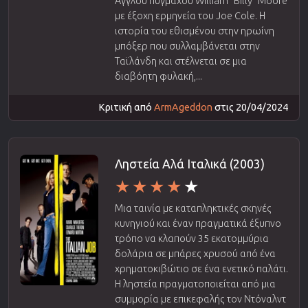
Άγγλου πυγμάχου William "Billy" Moore
με έξοχη ερμηνεία του Joe Cole. Η
ιστορία του εθισμένου στην ηρωίνη
μπόξερ που συλλαμβάνεται στην
Ταϊλάνδη και στέλνεται σε μια
διαβόητη φυλακή,...
Κριτική από
ArmAgeddon
στις 20/04/2024
Ληστεία Αλά Ιταλικά (2003)
Μια ταινία με καταπληκτικές σκηνές
κυνηγιού και έναν πραγματικά έξυπνο
τρόπο να κλαπούν 35 εκατομμύρια
δολάρια σε μπάρες χρυσού από ένα
χρηματοκιβώτιο σε ένα ενετικό παλάτι.
Η ληστεία πραγματοποιείται από μια
συμμορία με επικεφαλής τον Ντόναλντ