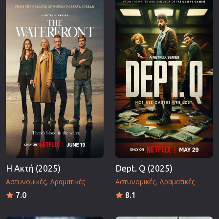
Επιστημονικής Φαντασίας
Εποχής
Ερωτικές
Ευρωπαικός Κινηματογράφος
Θρησκευτικές
Θρίλερ
Ιστορικές
Καταστροφής
Κλασσικές
Η Ακτή (2025)
Dept. Q (2025)
Αστυνομικές
Δραματικές
Αστυνομικές
Δραματικές
7.0
8.1