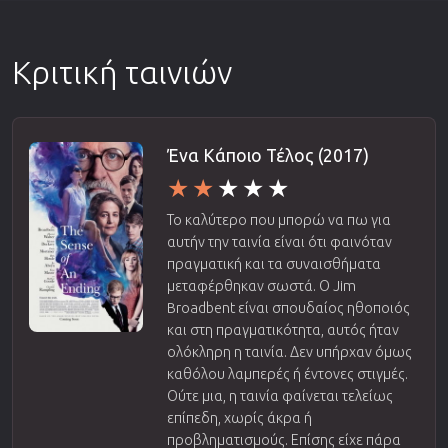
Κριτική ταινιών
Ένα Κάποιο Τέλος (2017)
Το καλύτερο που μπορώ να πω για
αυτήν την ταινία είναι ότι φαινόταν
πραγματική και τα συναισθήματα
μεταφέρθηκαν σωστά. Ο Jim
Broadbent είναι σπουδαίος ηθοποιός
και στη πραγματικότητα, αυτός ήταν
ολόκληρη η ταινία. Δεν υπήρχαν όμως
καθόλου λαμπερές ή έντονες στιγμές.
Ούτε μια, η ταινία φαίνεται τελείως
επίπεδη, χωρίς άκρα ή
προβληματισμούς. Επίσης είχε πάρα