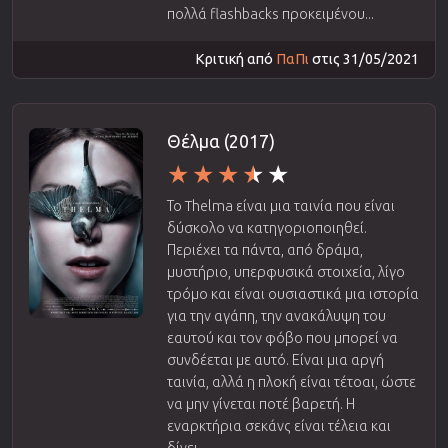
πολλά flashbacks προκειμένου...
Κριτική από
ΠαΠι
στις 31/05/2021
Θέλμα (2017)
Το Thelma είναι μια ταινία που είναι
δύσκολο να κατηγοριοποιηθεί.
Περιέχει τα πάντα, από δράμα,
μυστήριο, υπερφυσικά στοιχεία, λίγο
τρόμο και είναι ουσιαστικά μια ιστορία
για την αγάπη, την ανακάλυψη του
εαυτού και τον φόβο που μπορεί να
συνδέεται με αυτό. Είναι μια αργή
ταινία, αλλά η πλοκή είναι τέτοαι, ώστε
να μην γίνεται ποτέ βαρετή. Η
εναρκτήρια σεκάνς είναι τέλεια και
δίνει...