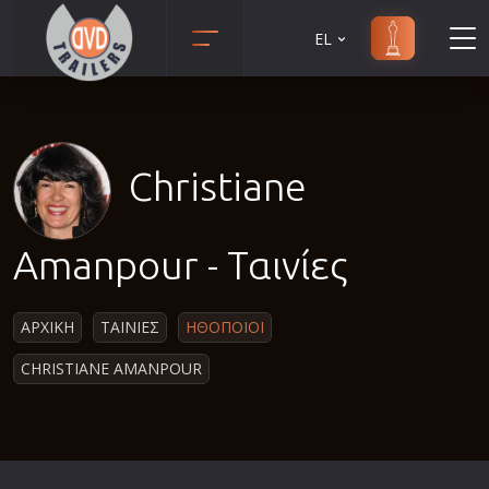
EL
Animation
Anime
Αισθηματικές
Christiane
Αισθησιακές
Αστυνομικές
Amanpour - Ταινίες
Β' Παγκόσμιος Πόλεμος
Βιογραφίες
ΑΡΧΙΚΗ
ΤΑΙΝΙΕΣ
ΗΘΟΠΟΙΟΙ
Γουέστερν
CHRISTIANE AMANPOUR
Δραματικές
Δράσης
Ελληνικός Κινηματογράφος
Επιβίωσης