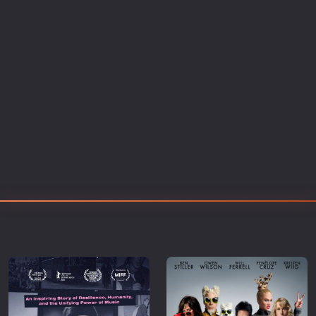
Επιστημονικής Φαντασίας
Εποχής
Ερωτικές
Ευρωπαικός Κινηματογράφος
Θρησκευτικές
Θρίλερ
Ιστορικές
Καταστροφής
Κλασσικές