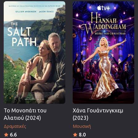
Επιστημονικής Φαντασίας
Εποχής
Ερωτικές
Ευρωπαικός Κινηματογράφος
Θρησκευτικές
Θρίλερ
Ιστορικές
Καταστροφής
Κλασσικές
Το Μονοπάτι του
Χάνα Γουάντινγκχεμ
Αλατιού (2024)
(2023)
Δραματικές
Μουσική
6.6
8.0