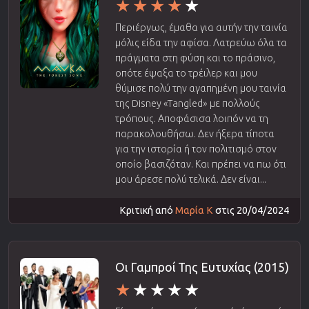
Περιέργως, έμαθα για αυτήν την ταινία
μόλις είδα την αφίσα. Λατρεύω όλα τα
πράγματα στη φύση και το πράσινο,
οπότε έψαξα το τρέιλερ και μου
θύμισε πολύ την αγαπημένη μου ταινία
της Disney «Tangled» με πολλούς
τρόπους. Αποφάσισα λοιπόν να τη
παρακολουθήσω. Δεν ήξερα τίποτα
για την ιστορία ή τον πολιτισμό στον
οποίο βασιζόταν. Και πρέπει να πω ότι
μου άρεσε πολύ τελικά. Δεν είναι...
Κριτική από
Μαρία Κ
στις 20/04/2024
Οι Γαμπροί Της Ευτυχίας (2015)