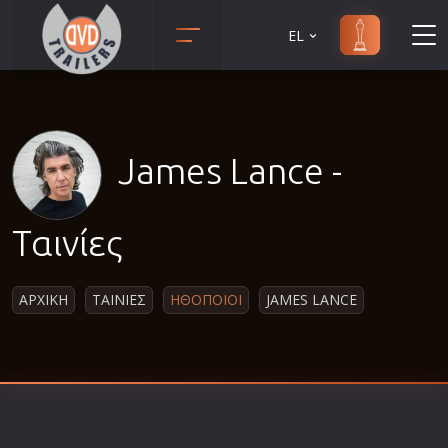
EL
Animation
Anime
Αισθηματικές
James Lance -
Αισθησιακές
Αστυνομικές
Ταινίες
Β' Παγκόσμιος Πόλεμος
Βιογραφίες
ΑΡΧΙΚΗ
ΤΑΙΝΙΕΣ
ΗΘΟΠΟΙΟΙ
JAMES LANCE
Γουέστερν
Δραματικές
Δράσης
Ελληνικός Κινηματογράφος
Επιβίωσης