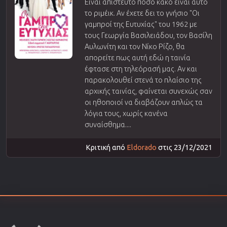
Είναι απίστευτο πόσο κακό είναι αυτό
το ριμέικ. Αν έχετε δει το γνήσιο "Οι
γαμπροί της Ευτυχίας" του 1962 με
τους Γεωργία Βασιλειάδου, τον Βασίλη
Αυλωνίτη και τον Νίκο Ρίζο, θα
απορείτε πως αυτή εδώ η ταινία
έφτασε στη τηλεόρασή μας. Αν και
παρακολουθεί στενά το πλαίσιο της
αρχικής ταινίας, φαίνεται συνεχώς σαν
οι ηθοποιοί να διαβάζουν απλώς τα
λόγια τους, χωρίς κανένα
συναίσθημα....
Κριτική από
Eldorado
στις 23/12/2021