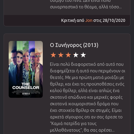
σύζυγό του Λίνα. Δεν είναι πολύ
συναρπαστικό το θέαμα, αλλά τόσο...
Κριτική από
Jon
στις 28/10/2020
Ο Συνήγορος (2013)
Είναι πολύ διαφορετικό από αυτό που
διαφημίζεται ή αυτό που περιμένουν οι
θεατές. Με μια πρώτη ματιά μοιάζει με
θρίλερ, και έχει τις προϋποθέσεις ενός
καλού θρίλερ, αλλά είναι απλώς ένα
σκοτεινό επώδυνο και μερικές φορές
σκοτεινά χιουμοριστικό δράμα που
έχει στοιχεία θρίλερ σε στιγμές. Είμαι
αρκετά σίγουρος οτι αν σας άρεσε το
"Καμιά πατρίδα για τους
μελλοθάνατους", θα σας αρέσει...