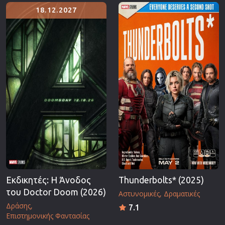
Επιστημονικής Φαντασίας
18.12.2027
Εποχής
Ερωτικές
Ευρωπαικός Κινηματογράφος
Θρησκευτικές
Θρίλερ
Ιστορικές
Καταστροφής
Κλασσικές
Εκδικητές: Η Άνοδος
Thunderbolts* (2025)
του Doctor Doom (2026)
Αστυνομικές
Δραματικές
Δράσης
7.1
Επιστημονικής Φαντασίας