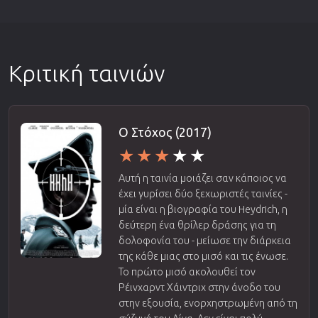
Κριτική ταινιών
Ο Στόχος (2017)
Αυτή η ταινία μοιάζει σαν κάποιος να
έχει γυρίσει δύο ξεχωριστές ταινίες -
μία είναι η βιογραφία του Heydrich, η
δεύτερη ένα θρίλερ δράσης για τη
δολοφονία του - μείωσε την διάρκεια
της κάθε μιας στο μισό και τις ένωσε.
Το πρώτο μισό ακολουθεί τον
Ρέινχαρντ Χάιντριχ στην άνοδο του
στην εξουσία, ενορχηστρωμένη από τη