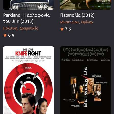
Parkland: Η Δολοφονία
Περιπολία (2012)
του JFK (2013)
Μυστηρίου
Θρίλερ
Πολιτική
Δραματικές
7.6
6.4