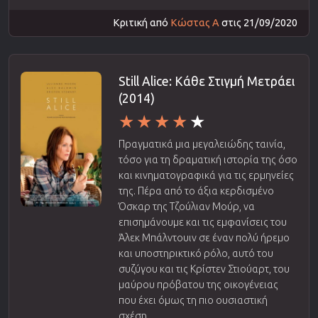
Κριτική από
Κώστας Α
στις 21/09/2020
Still Alice: Κάθε Στιγμή Μετράει
(2014)
Πραγματικά μια μεγαλειώδης ταινία,
τόσο για τη δραματική ιστορία της όσο
και κινηματογραφικά για τις ερμηνείες
της. Πέρα από το άξια κερδισμένο
Όσκαρ της Τζούλιαν Μούρ, να
επισημάνουμε και τις εμφανίσεις του
Άλεκ Μπάλντουιν σε έναν πολύ ήρεμο
και υποστηρικτικό ρόλο, αυτό του
συζύγου και τις Κρίστεν Στιούαρτ, του
μαύρου πρόβατου της οικογένειας
που έχει όμως τη πιο ουσιαστική
σχέση...