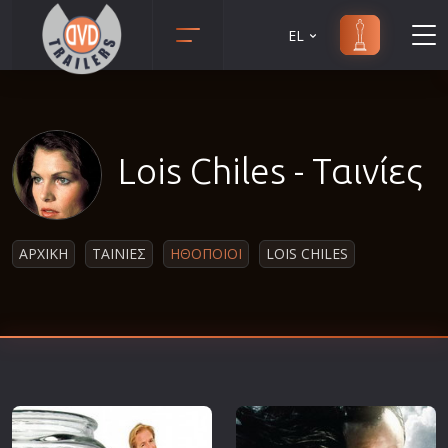
EL
Animation
Anime
Αισθηματικές
Lois Chiles - Ταινίες
Αισθησιακές
Αστυνομικές
Β' Παγκόσμιος Πόλεμος
ΑΡΧΙΚΗ
ΤΑΙΝΙΕΣ
ΗΘΟΠΟΙΟΙ
LOIS CHILES
Βιογραφίες
Γουέστερν
Δραματικές
Δράσης
Ελληνικός Κινηματογράφος
Επιβίωσης