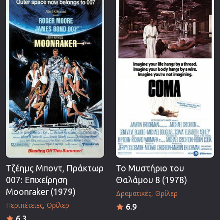
Τζέημς Μποντ, Πράκτωρ
Το Μυστήριο του
007: Επιχείρηση
Θαλάμου 8 (1978)
Moonraker (1979)
Δραματικές
Θρίλερ
Περιπέτειες
Θρίλερ
6.9
6.3