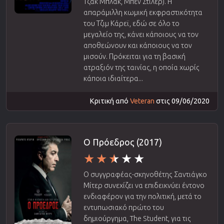
Τζακ Μπλακ, Μπεν Στίλερ). Η
απαράμιλλη κωμική εκφραστικότητα
του Τζιμ Κάρεϊ, εδώ σε όλο το
μεγαλείο της, κάνει κάποιους να τον
αποθεώνουν και κάποιους να τον
μισούν. Πρόκειται για τη βασική
ατραξιόν της ταινίας, η οποία χωρίς
κάποια ιδιαίτερα...
Κριτική από
Veteran
στις 09/06/2020
Ο Πρόεδρος (2017)
Ο συγγραφέας-σκηνοθέτης Σαντιάγκο
Μίτερ συνεχίζει να επιδεικνύει έντονο
ενδιαφέρον για την πολιτική, μετά το
εντυπωσιακό πρώτο του
δημιούργημα, The Student, για τις