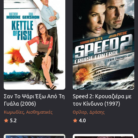
Επιστημονικής Φαντασίας
Εποχής
Ερωτικές
Ευρωπαικός Κινηματογράφος
Θρησκευτικές
Θρίλερ
Ιστορικές
Καταστροφής
Κλασσικές
Σαν Το Ψάρι Έξω Από Τη
Speed 2: Κρουαζιέρα με
Γυάλα (2006)
τον Κίνδυνο (1997)
Κωμωδίες
Αισθηματικές
Θρίλερ
Δράσης
5.2
4.0