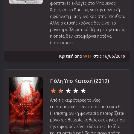
φοιτητικές εκλογές στο Μπουένος
Άιρες και το Paulina, για την πολιτική
αφύπνιση μιας γυναίκας στην ύπαιθρο.
Αλλά ο ατυχής χρόνος δεν είναι το
μόνο προβληματικό θέμα με την ταινία,
η οποία δεν καταφέρνει ποτέ να
διατυπώσει...
Κριτική από
WTF
στις 16/06/2019
Πόλη Υπο Κατοχή (2019)
Από τις χειρότερες ταινίες
επιστημονικής φαντασίας που έχω δει.
Η επιστημονική φαντασία περιορίζεται
μόνο ως θεωρία καθώς οι σκηνές που
την αφορούν είναι ελάχιστες. Το ίδιο
και τα οπτικά εφέ. Το σενάριο από τη