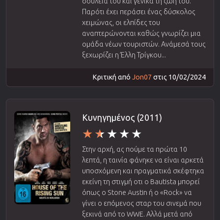
δουλειά του και γενικά τη ζωή του.
Παρότι έχει περάσει ένας δύσκολος
χειμώνας, οι ελπίδες του
αναπτερώνονται καθώς γνωρίζει μια
ομάδα νέων τουριστών. Ανάμεσά τους
ξεχωρίζει η Έλλη Τρίγκου...
Κριτική από
Jon07
στις 10/02/2024
Κυνηγημένος (2011)
Στην αρχή, ας πούμε τα πρώτα 10
λεπτά, η ταινία φάνηκε να είναι αρκετά
υποσχόμενη και πραγματικά σκέφτηκα
εκείνη τη στιγμή οτι ο Bautista μπορεί
όπως ο Stone Austin ή ο «Rock» να
γίνει ο επόμενος σταρ του σινεμά που
ξεκινά από το WWE. Αλλά μετά από