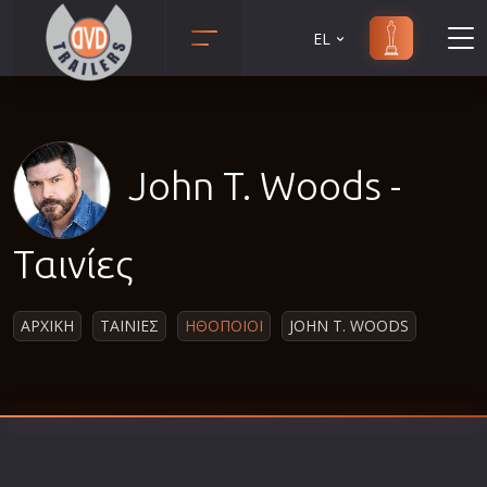
EL
Animation
Anime
Αισθηματικές
John T. Woods -
Αισθησιακές
Αστυνομικές
Ταινίες
Β' Παγκόσμιος Πόλεμος
Βιογραφίες
ΑΡΧΙΚΗ
ΤΑΙΝΙΕΣ
ΗΘΟΠΟΙΟΙ
JOHN T. WOODS
Γουέστερν
Δραματικές
Δράσης
Ελληνικός Κινηματογράφος
Επιβίωσης