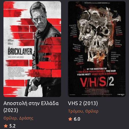
Επιστημονικής Φαντασίας
Εποχής
Ερωτικές
Ευρωπαικός Κινηματογράφος
Θρησκευτικές
Θρίλερ
Ιστορικές
Καταστροφής
Κλασσικές
Αποστολή στην Ελλάδα
VHS 2 (2013)
(2023)
Τρόμου
Θρίλερ
Θρίλερ
Δράσης
6.0
5.2