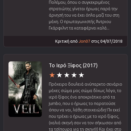
Πολέμου, όπου ο συγκεκριμένος
στρατιώτης γίνεται ήρωας παρά την
άρνησή του να έχει όπλο μαζί του στη
μάχη. Ο πρωταγωνιστής Άντριου
Γκάρφιλντ τα καταφέρνει καλά...
Κριτική από
Jon07
στις 04/07/2018
Το Ιερό Ξίφος (2017)
Πρόχειρο δουλειά ανύπαρκτο σενάριο
μάχες σώμα μας σώμα δίχως λόγο, το
ιερό ξίφος ένα αποκριάτικο από τα
jumbo, που ο ήρωας το παρατούσε
όπου να ναι, λάθη στοιχειώδη! Πχ εκεί
που τρέχει ο ήρωας με το ιερό ξίφος,
(χαλιά σκηνή σαν να τον σήκωσαν από
τα τσίπουρα για τη σκηνή!) Και έχει στο