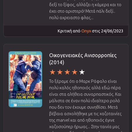
δεξί το ξίφος, αλλάζει η κάμερα και το
έχει στο αριστερό! Μετά πάλι δεξί..
πολύ αχρειαστο φλας...
Κριτική από
Onyx
στις 24/06/2023
Οικογενειακές Ανισορροπίες
(2014)
Το ξέραμε ότι ο Μαρκ Ράφαλο είναι
πολύ καλός ηθοποιός αλλά εδώ πέρα
είναι στα αλήθεια συναρπαστικός. Και
μάλιστα σε έναν πολύ ιδιαίτερο ρολό
που δεν τον έχουμε συνηθίσει. Μετά
βέβαια ασχολήθηκε με τις χαζοταινίες
της marvel και από ηθοποιός έγινε
χαζοσούπερ ήρωας... Στην ταινία μας