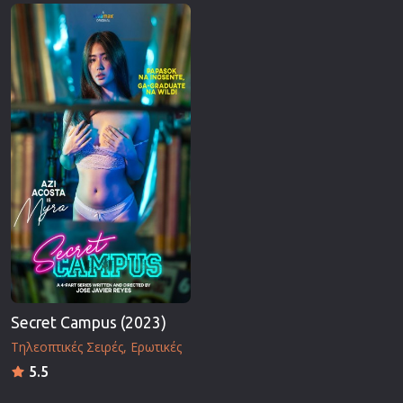
Επιστημονικής Φαντασίας
Εποχής
Ερωτικές
Ευρωπαικός Κινηματογράφος
Θρησκευτικές
Θρίλερ
Ιστορικές
Καταστροφής
Κλασσικές
Secret Campus (2023)
Τηλεοπτικές Σειρές
Ερωτικές
5.5