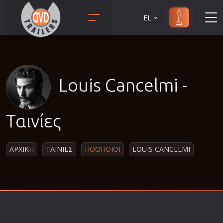
EL
Animation
Anime
Αισθηματικές
Louis Cancelmi -
Αισθησιακές
Αστυνομικές
Ταινίες
Β' Παγκόσμιος Πόλεμος
Βιογραφίες
ΑΡΧΙΚΗ
ΤΑΙΝΙΕΣ
ΗΘΟΠΟΙΟΙ
LOUIS CANCELMI
Γουέστερν
Δραματικές
Δράσης
Ελληνικός Κινηματογράφος
Επιβίωσης