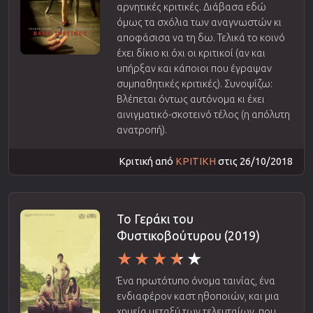
αρνητικές κριτικές. Διάβασα εδώ
όμως τα σχόλια των αναγνωστών κι
αποφάσισα να τη δω. Τελικά το κοινό
έχει δίκιο κι όχι οι κριτικοί (αν και
υπήρξαν και κάποιοι που έγραψαν
συμπαθητικές κριτικές). Συνοψίζω:
Βλέπεται όντως αυτόνομα κι έχει
αινιγματικό-σκοτεινό τέλος (η απόλυτη
ανατροπή).
Κριτική από
ΚΡΙΤΙΚΗ
στις 26/10/2018
Το Γεράκι του
Φυστικοβούτυρου (2019)
Ένα πρωτότυπο όνομα ταινίας, ένα
ενδιαφέρον καστ ηθοποιών, και μια
χημεία μεταξύ των τελευταίων, που