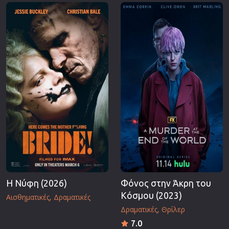
Επιστημονικής Φαντασίας
Εποχής
Ερωτικές
Ευρωπαικός Κινηματογράφος
Θρησκευτικές
Θρίλερ
Ιστορικές
Καταστροφής
Κλασσικές
Η Νύφη (2026)
Φόνος στην Άκρη του
Κόσμου (2023)
Αισθηματικές
Δραματικές
Δραματικές
Θρίλερ
7.0