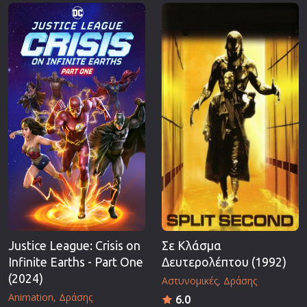
Επιστημονικής Φαντασίας
Εποχής
Ερωτικές
Ευρωπαικός Κινηματογράφος
Θρησκευτικές
Θρίλερ
Ιστορικές
Καταστροφής
Κλασσικές
Justice League: Crisis on
Σε Κλάσμα
Infinite Earths - Part One
Δευτερολέπτου (1992)
(2024)
Αστυνομικές
Δράσης
Animation
Δράσης
6.0