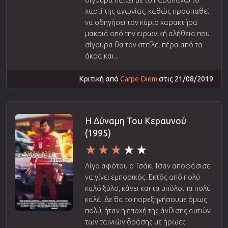
σίγουρα παίζει με το παραπάνω το
χαρτί της αγωνίας, καθώς προσπαθεί
να οδηγήσει τον κύριο χαρακτήρα
μακριά από την ειρωνική αλήθεια που
σίγουρα θα τον στείλει πέρα από τα
άκρα και...
Κριτική από
Carpe Diem
στις 21/08/2019
Η Δύναμη Του Κεραυνού
(1995)
Λίγο αφότου ο Τσάκι Τσαν αποφάσισε
να γίνει εμπορικός. Εκτός από πολύ
καλό ξύλο, κάνει και τα υπόλοιπα πολύ
καλά. Δε θα το παρεξηγήσουμε όμως
πολύ, ήταν η εποχή της άνθισης αυτών
των ταινιών δράσης με ήρωες