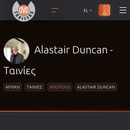
EL
Animation
Anime
Αισθηματικές
Alastair Duncan -
Αισθησιακές
Αστυνομικές
Ταινίες
Β' Παγκόσμιος Πόλεμος
Βιογραφίες
ΑΡΧΙΚΗ
ΤΑΙΝΙΕΣ
ΗΘΟΠΟΙΟΙ
ALASTAIR DUNCAN
Γουέστερν
Δραματικές
Δράσης
Ελληνικός Κινηματογράφος
Επιβίωσης