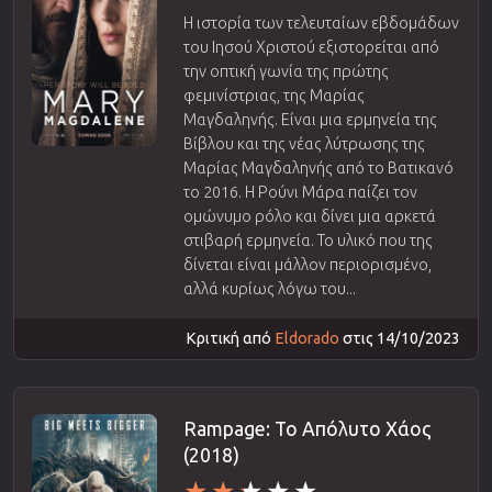
Η ιστορία των τελευταίων εβδομάδων
του Ιησού Χριστού εξιστορείται από
την οπτική γωνία της πρώτης
φεμινίστριας, της Μαρίας
Μαγδαληνής. Είναι μια ερμηνεία της
Βίβλου και της νέας λύτρωσης της
Μαρίας Μαγδαληνής από το Βατικανό
το 2016. Η Ρούνι Μάρα παίζει τον
ομώνυμο ρόλο και δίνει μια αρκετά
στιβαρή ερμηνεία. Το υλικό που της
δίνεται είναι μάλλον περιορισμένο,
αλλά κυρίως λόγω του...
Κριτική από
Eldorado
στις 14/10/2023
Rampage: Το Απόλυτο Χάος
(2018)