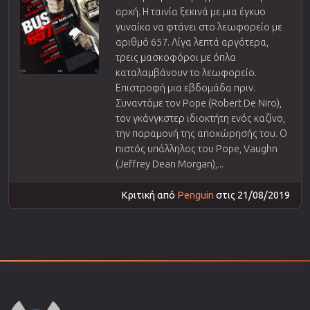
αρχή. Η ταινία ξεκινά με μια έγκυο
γυναίκα να φτάνει στο λεωφορείο με
αριθμό 657. Λίγα λεπτά αργότερα,
τρεις μασκοφόροι με όπλα
καταλαμβάνουν το λεωφορείο.
Επιστροφή μια εβδομάδα πριν.
Συναντάμε τον Pope (Robert De Niro),
τον γκάνγκστερ ιδιοκτήτη ενός καζίνο,
την παραμονή της αποχώρησής του. Ο
πιστός υπάλληλος του Pope, Vaughn
(Jeffrey Dean Morgan),...
Κριτική από
Penguin
στις 21/08/2019