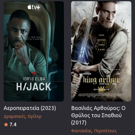
Επιστημονικής Φαντασίας
Εποχής
Ερωτικές
Ευρωπαικός Κινηματογράφος
Θρησκευτικές
Θρίλερ
Ιστορικές
Καταστροφής
Κλασσικές
Αεροπειρατεία (2023)
Βασιλιάς Αρθούρος: Ο
Θρύλος του Σπαθιού
Δραματικές
Θρίλερ
(2017)
7.4
Φαντασίας
Περιπέτειες