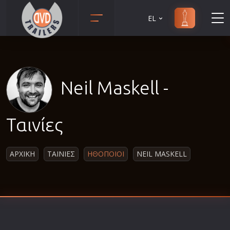
EL
Animation
Anime
Αισθηματικές
Neil Maskell -
Αισθησιακές
Αστυνομικές
Ταινίες
Β' Παγκόσμιος Πόλεμος
Βιογραφίες
ΑΡΧΙΚΗ
ΤΑΙΝΙΕΣ
ΗΘΟΠΟΙΟΙ
NEIL MASKELL
Γουέστερν
Δραματικές
Δράσης
Ελληνικός Κινηματογράφος
Επιβίωσης