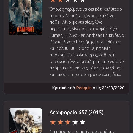
Όποιος περίμενε να δει κάτι καλύτερο
από τον Ντουέιν Τζόνσον, καλά να
πάθει. Λίγο φαντασίας, λίγο
περιπέτεια, λίγο καταστροφής, λίγο
Jumanji 2, λίγο San Andreas Επικίνδυνο
Ρήγμα, λίγο ο Πλανήτης των Πιθήκων
και πολυυυυυυ Godzilla, η ταινία
απογοητεύει πολύ νωρίς, καθώς η
συνέχεια γίνεται αντιληπτή από νωρίς -
ακόμα και οι σκηνές μάχης των ζώων -
και ακόμα περισσότερο αν έχεις δει...
Κριτική από
Penguin
στις 22/03/2020
Λεωφορείο 657 (2015)
Να πάρουμε τα πράγματα από την