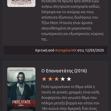
τη κλείσει τα πρώτα τρία λεπτά! Εγώ
ανήκω στη πρώτη κατηγορία καθώς
λάτρεψα και το χιούμορ και τους
απίστευτα έξυπνους διαλόγους του
Τζόνι Ντεπ. Η ταινία είναι άριστα
σκηνοθετημένη σε μαγευτικούς
εσωτερικούς και εξωτερικούς χώρους
της...
Κριτική από
Κατερίνα ΜΧ
στις 12/05/2020
Ο Επαναστάτης (2016)
Πολύ αμερικάνικο το θέμα αλλά η
ταινία σε γενικές γραμμές είναι καλή.
Αναφέρεται στο γνωστό θέμα που
πόλεμο μεταξύ βορρά και νότου τον
18ο αιώνα στην Αμερική. Έχει ένας