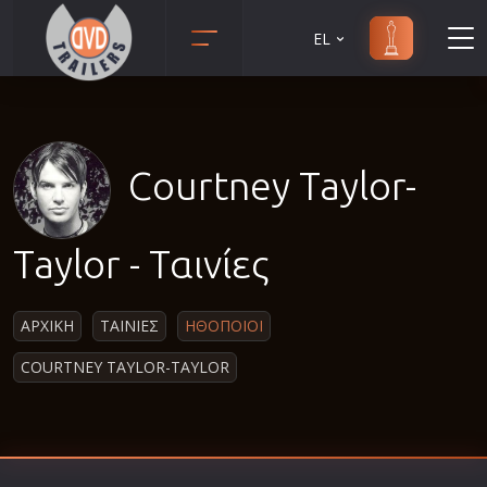
EL
Animation
Anime
Αισθηματικές
Courtney Taylor-
Αισθησιακές
Αστυνομικές
Taylor - Ταινίες
Β' Παγκόσμιος Πόλεμος
Βιογραφίες
ΑΡΧΙΚΗ
ΤΑΙΝΙΕΣ
ΗΘΟΠΟΙΟΙ
Γουέστερν
COURTNEY TAYLOR-TAYLOR
Δραματικές
Δράσης
Ελληνικός Κινηματογράφος
Επιβίωσης