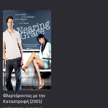
Επιστημονικής Φαντασίας
Εποχής
Ερωτικές
Ευρωπαικός Κινηματογράφος
Θρησκευτικές
Θρίλερ
Ιστορικές
Καταστροφής
Κλασσικές
Φλερτάροντας με την
Καταστροφή (2005)
Αισθηματικές
Δραματικές