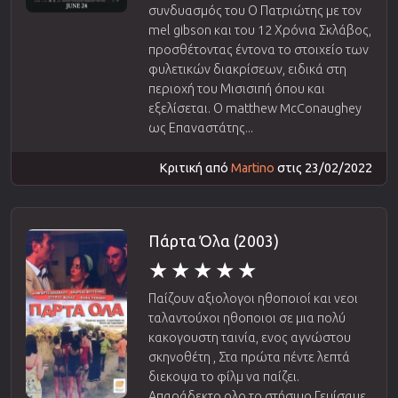
συνδυασμός του Ο Πατριώτης με τον
mel gibson και του 12 Χρόνια Σκλάβος,
προσθέτοντας έντονα το στοιχείο των
φυλετικών διακρίσεων, ειδικά στη
περιοχή του Μισισιπή όπου και
εξελίσεται. Ο matthew McConaughey
ως Επαναστάτης...
Κριτική από
Martino
στις 23/02/2022
Πάρτα Όλα (2003)
Παίζουν αξιολογοι ηθοποιοί και νεοι
ταλαντούχοι ηθοποιοι σε μια πολύ
κακογουστη ταινία, ενος αγνώστου
σκηνοθέτη , Στα πρώτα πέντε λεπτά
διεκοψα το φίλμ να παίζει.
Απαράδεκτο ολο το στήσιμο Γεμίσαμε