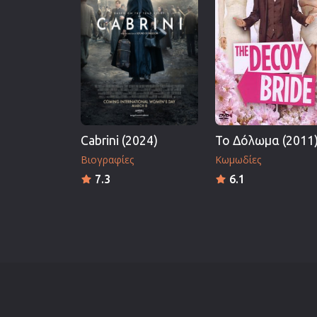
Επιστημονικής Φαντασίας
Εποχής
Ερωτικές
Ευρωπαικός Κινηματογράφ
Θρησκευτικές
Θρίλερ
Cabrini (2024)
Το Δόλωμα (2011
Ιστορικές
Βιογραφίες
Κωμωδίες
Καταστροφής
7.3
6.1
Κλασσικές