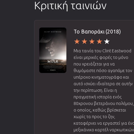
Κριτική ταινιών
Το Βαποράκι (2018)
Μια ταινία του Clint Eastwood
είναι μερικές φορές το μόνο
που χρειάζεται για να
θυμόμαστε πόσο αγαπάμε τον
υπέροχο κινηματογράφο και
αυτό ισχύει ιδιαίτερα σε αυτήν
την περίπτωση. Είναι η
πραγματική ιστορία ενός
80χρονου βετεράνου πολέμου,
ο οποίος, καθώς βρίσκεται
χωρίς τα προς το ζην,
καταφέρνει να εργαστεί για έν
μεξικάνικο καρτέλ ναρκωτικώ