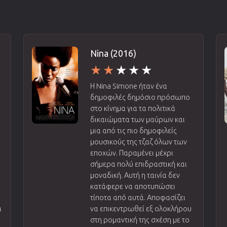
Nina (2016)
Η Nina Simone ήταν ένα
δημοφιλές δημόσιο πρόσωπο
στο κίνημα για τα πολιτικά
δικαιώματα των μαύρων και
μια από τις πιο δημοφιλείς
μουσικούς της τζαζ όλων των
εποχών. Παραμένει μέχρι
σήμερα πολύ επιδραστική και
μοναδική. Αυτή η ταινία δεν
κατάφερε να αποτυπώσει
τίποτα από αυτά. Αποφασίζει
α
να επικεντρωθεί εξ ολοκλήρου
ν
στη ρομαντική της σχέση με το