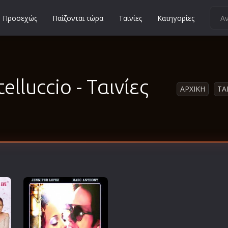
Προσεχώς
Παίζονται τώρα
Ταινίες
Κατηγορίες
Κοινωνικές
Κωμωδίες
Μικρού Μήκους
elluccio - Ταινίες
ΑΡΧΙΚΗ
ΤΑ
Μιούζικαλ
Μουσική
Μυστηρίου
Νεανικές
Ντοκιμαντέρ
Οικογενειακές
Παιδικές
Περιπέτειες
Πολεμικές