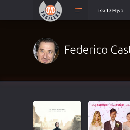
Top 10 Μήνα
Animation
Anime
Αισθηματικές
Federico Cast
Αισθησιακές
Αστυνομικές
Β' Παγκόσμιος Πόλεμος
Βιογραφίες
Γουέστερν
Δραματικές
Δράσης
Ελληνικός Κινηματογράφος
Επιβίωσης