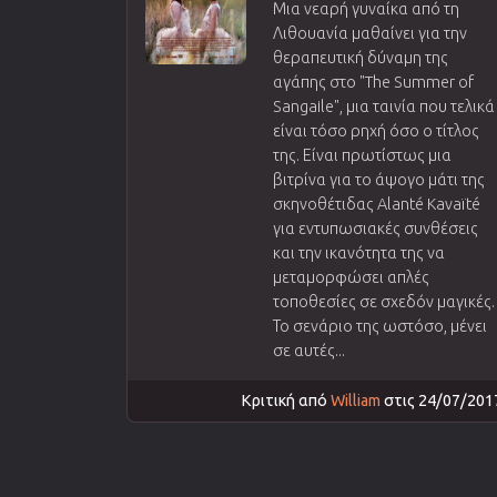
Μια νεαρή γυναίκα από τη
Λιθουανία μαθαίνει για την
θεραπευτική δύναμη της
αγάπης στο "The Summer of
Sangaile", μια ταινία που τελικά
είναι τόσο ρηχή όσο ο τίτλος
της. Είναι πρωτίστως μια
βιτρίνα για το άψογο μάτι της
σκηνοθέτιδας Alanté Kavaïté
για εντυπωσιακές συνθέσεις
και την ικανότητα της να
μεταμορφώσει απλές
τοποθεσίες σε σχεδόν μαγικές.
Το σενάριο της ωστόσο, μένει
σε αυτές...
Κριτική από
William
στις 24/07/201