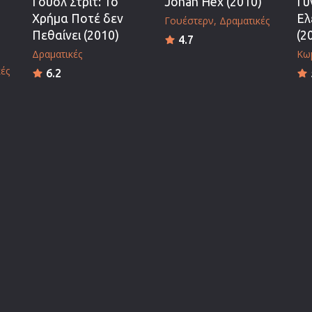
Γουόλ Στριτ: Το
Jonah Hex (2010)
Γυ
Χρήμα Ποτέ δεν
Ελ
Γουέστερν
Δραματικές
Πεθαίνει (2010)
(2
4.7
Δραματικές
Κω
ές
6.2