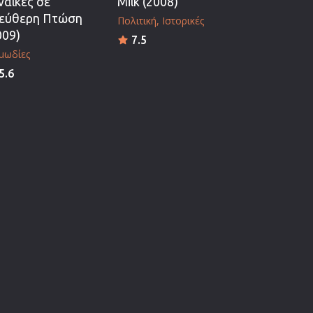
ναίκες σε
Milk (2008)
εύθερη Πτώση
Πολιτική
Ιστορικές
009)
7.5
μωδίες
5.6