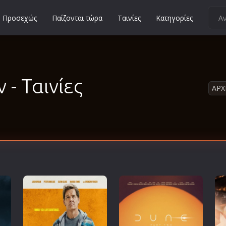
Προσεχώς
Παίζονται τώρα
Ταινίες
Κατηγορίες
Κοινωνικές
Κωμωδίες
Μικρού Μήκους
 - Ταινίες
ΑΡΧ
Μιούζικαλ
Μουσική
Μυστηρίου
Νεανικές
Ντοκιμαντέρ
Οικογενειακές
Παιδικές
Περιπέτειες
Πολεμικές