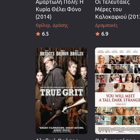
Αμαρτωλή Πόλη: Η
Οι Τελευταίες
Κυρία Θέλει Φόνο
Μέρες του
(2014)
Καλοκαιριού (201
Θρίλερ
Δράσης
Δραματικές
6.5
6.9