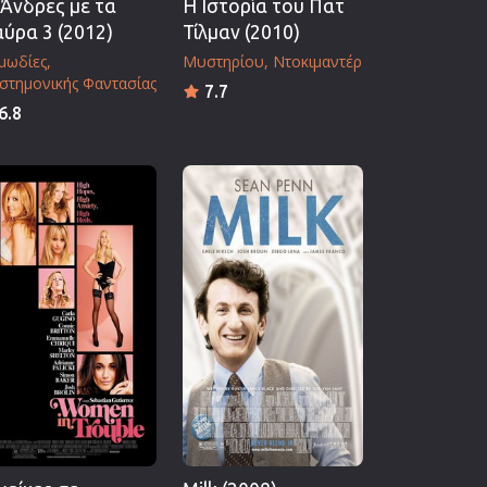
 Άνδρες με τα
Η Ιστορία του Πατ
ύρα 3 (2012)
Τίλμαν (2010)
μωδίες
Μυστηρίου
Ντοκιμαντέρ
στημονικής Φαντασίας
7.7
6.8