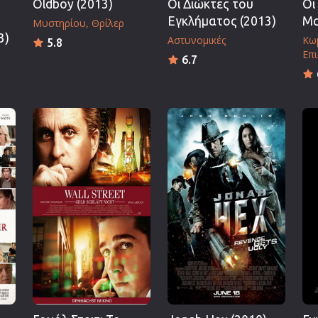
Oldboy (2013)
Οι Διώκτες του
Οι
Εγκλήματος (2013)
Μα
Μυστηρίου
Θρίλερ
3)
Αστυνομικές
Κω
5.8
Επι
6.7