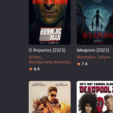
Επιστημονικής Φαντασίας
Εποχής
Ερωτικές
Ευρωπαικός Κινηματογράφ
Θρησκευτικές
Θρίλερ
Ο Άτρωτος (2025)
Weapons (2025)
Ιστορικές
Δράσης
Μυστηρίου
Τρόμου
Καταστροφής
Επιστημονικής Φαντασίας
7.4
Κλασσικές
6.4