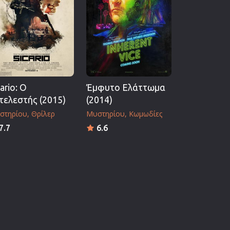
cario: Ο
Έμφυτο Ελάττωμα
τελεστής (2015)
(2014)
στηρίου
Θρίλερ
Μυστηρίου
Κωμωδίες
7.7
6.6