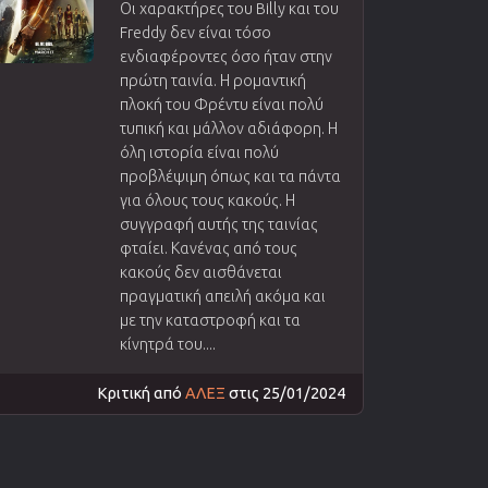
Οι χαρακτήρες του Billy και του
Freddy δεν είναι τόσο
ενδιαφέροντες όσο ήταν στην
πρώτη ταινία. Η ρομαντική
πλοκή του Φρέντυ είναι πολύ
τυπική και μάλλον αδιάφορη. Η
όλη ιστορία είναι πολύ
προβλέψιμη όπως και τα πάντα
για όλους τους κακούς. Η
συγγραφή αυτής της ταινίας
φταίει. Κανένας από τους
κακούς δεν αισθάνεται
πραγματική απειλή ακόμα και
με την καταστροφή και τα
κίνητρά του....
Κριτική από
ΑΛΕΞ
στις 25/01/2024