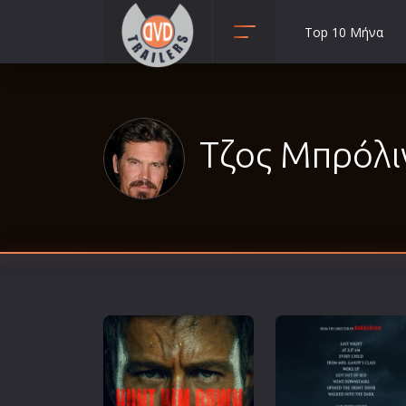
Top 10 Μήνα
Animation
Anime
Αισθηματικές
Τζος Μπρόλιν
Αισθησιακές
Αστυνομικές
Β' Παγκόσμιος Πόλεμος
Βιογραφίες
Γουέστερν
Δραματικές
Δράσης
Ελληνικός Κινηματογράφος
Επιβίωσης