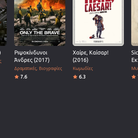
)
Ριψοκίνδυνοι
Χαίρε, Καίσαρ!
Si
Άνδρες (2017)
(2016)
Εκ
ς
Δραματικές
Βιογραφίες
Κωμωδίες
Μυ
7.6
6.3