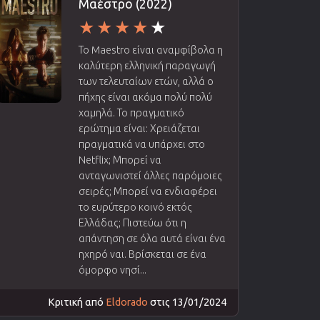
Μαέστρο (2022)
Το Maestro είναι αναμφίβολα η
καλύτερη ελληνική παραγωγή
των τελευταίων ετών, αλλά ο
πήχης είναι ακόμα πολύ πολύ
χαμηλά. Το πραγματικό
ερώτημα είναι: Χρειάζεται
πραγματικά να υπάρχει στο
Netflix; Μπορεί να
ανταγωνιστεί άλλες παρόμοιες
σειρές; Μπορεί να ενδιαφέρει
το ευρύτερο κοινό εκτός
Ελλάδας; Πιστεύω ότι η
απάντηση σε όλα αυτά είναι ένα
ηχηρό ναι. Βρίσκεται σε ένα
όμορφο νησί...
Κριτική από
Eldorado
στις 13/01/2024