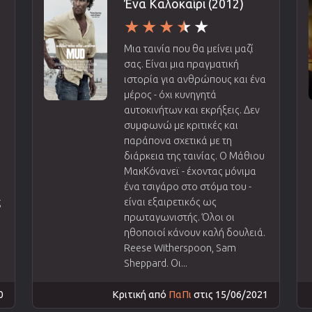
Ένα Καλοκαίρι (2012)
Μια ταινία που θα μείνει μαζί
σας. Είναι μια πραγματική
ιστορία για ανθρώπους και ένα
μέρος - όχι κυνηγητά
αυτοκινήτων και εκρήξεις. Δεν
συμφωνώ με κριτικές και
παράπονα σχετικά με τη
διάρκεια της ταινίας. Ο Μάθιου
ΜακΚόνανεϊ - έχοντας μόνιμα
ένα τσιγάρο στο στόμα του -
ς
είναι εξαιρετικός ως
πρωταγωνιστής. Όλοι οι
ηθοποιοί κάνουν καλή δουλειά.
Reese Witherspoon, Sam
Sheppard. Οι...
0
Κριτική από
ΠαΠι
στις 15/06/2021