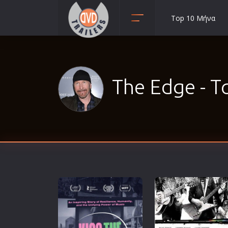
Top 10 Μήνα
Animation
Anime
Αισθηματικές
The Edge - Τα
Αισθησιακές
Αστυνομικές
Β' Παγκόσμιος Πόλεμος
Βιογραφίες
Γουέστερν
Δραματικές
Δράσης
Ελληνικός Κινηματογράφος
Επιβίωσης