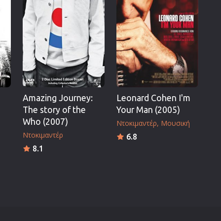
Πολεμικές Τέχνες
Πολιτική
Σπορ
ος
Τηλεοπτικές Σειρές
Τρόμου
Φαντασίας
Amazing Journey:
Leonard Cohen I'm
Φιλμ Νουάρ
The story of the
Your Man (2005)
Χριστουγεννιάτικες
Who (2007)
Ντοκιμαντέρ
Μουσική
Ρομαντικές Κωμωδίες
Ντοκιμαντέρ
6.8
8.1