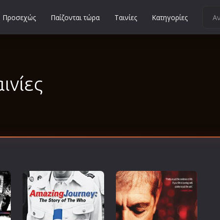
Προσεχώς
Παίζονται τώρα
Ταινίες
Κατηγορίες
Κοινωνικές
Κωμωδίες
Μικρού Μήκους
ινίες
Μιούζικαλ
Μουσική
Μυστηρίου
Νεανικές
Ντοκιμαντέρ
Οικογενειακές
Παιδικές
Περιπέτειες
Πολεμικές