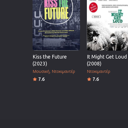
Επιστημονικής Φαντασίας
Εποχής
Ερωτικές
Ευρωπαικός Κινηματογράφ
Θρησκευτικές
Θρίλερ
Kiss the Future
It Might Get Loud
Ιστορικές
(2023)
(2008)
Καταστροφής
Μουσική
Ντοκιμαντέρ
Ντοκιμαντέρ
Κλασσικές
7.6
7.6