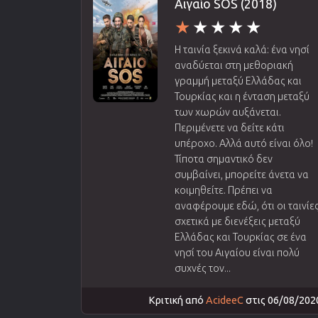
Αιγαίο SOS (2018)
Η ταινία ξεκινά καλά: ένα νησί
αναδύεται στη μεθοριακή
γραμμή μεταξύ Ελλάδας και
Τουρκίας και η ένταση μεταξύ
των χωρών αυξάνεται.
Περιμένετε να δείτε κάτι
υπέροχο. Αλλά αυτό είναι όλο!
Τίποτα σημαντικό δεν
συμβαίνει, μπορείτε άνετα να
κοιμηθείτε. Πρέπει να
αναφέρουμε εδώ, ότι οι ταινίε
σχετικά με διενέξεις μεταξύ
Ελλάδας και Τουρκίας σε ένα
νησί του Αιγαίου είναι πολύ
συχνές τον...
Κριτική από
AcideeC
στις 06/08/202