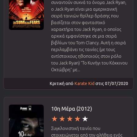
συναντούν συχνά το όνομα Jack Ryan,
ο Jack Ryan είναι μια αμερικανική
σειρά ταινιών θρίλερ δράσης που
βασίζεται στον φανταστικό
χαρακτήρα του Jack Ryan, ο οποίος
αρχικά εμφανίστηκε σε μια σειρά
βιβλίων του Tom Clancy. Αυτή η σειρά
περιλαμβάνει τις ταινίες (με τους
αντίστοιχους ηθοποιούς στον ρόλο
του Jack Ryan) "Το Κυνήγι του Κόκκινου
Οκτώβρη" με...
Κριτική από
Karate Kid
στις 07/07/2020
10η Μέρα (2012)
Συγκλονιστική ταινία που
στοιχειώνεται από την αλήθεια ενός