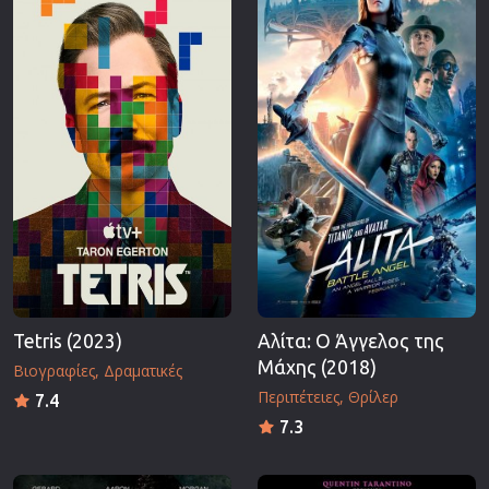
Επιστημονικής Φαντασίας
Εποχής
Ερωτικές
Ευρωπαικός Κινηματογράφος
Θρησκευτικές
Θρίλερ
Ιστορικές
Καταστροφής
Κλασσικές
Tetris (2023)
Αλίτα: Ο Άγγελος της
Μάχης (2018)
Βιογραφίες
Δραματικές
Περιπέτειες
Θρίλερ
7.4
7.3