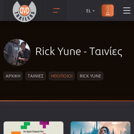
EL
Animation
Anime
Αισθηματικές
Rick Yune - Ταινίες
Αισθησιακές
Αστυνομικές
Β' Παγκόσμιος Πόλεμος
ΑΡΧΙΚΗ
ΤΑΙΝΙΕΣ
ΗΘΟΠΟΙΟΙ
RICK YUNE
Βιογραφίες
Γουέστερν
Δραματικές
Δράσης
Ελληνικός Κινηματογράφος
Επιβίωσης