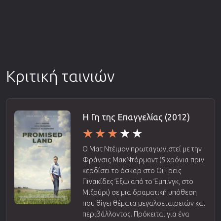
Κριτική ταινιών
Η Γη της Επαγγελίας (2012)
Ο Ματ Ντέιμον πρωταγωνιστεί με την
Φράνσις ΜακΝτόρμαντ (5 χρόνια πριν
κερδίσει το όσκαρ στο Οι Τρεις
Πινακίδες Έξω από το Έμπινγκ, στο
Μιζούρι) σε μια δραματική υπόθεση
που θίγει θέματα μεγαλοεταιρειών και
περιβάλλοντος. Πρόκειται για ένα