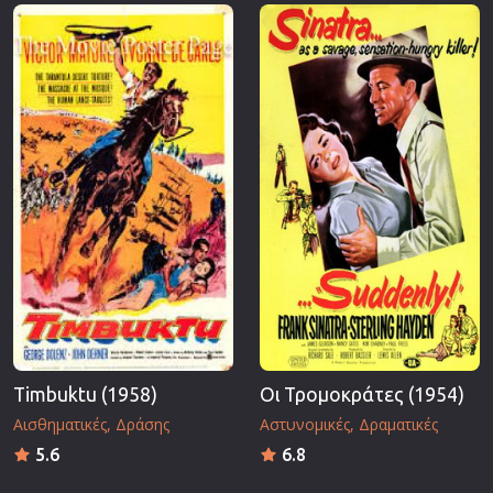
Επιστημονικής Φαντασίας
Εποχής
Ερωτικές
Ευρωπαικός Κινηματογράφος
Θρησκευτικές
Θρίλερ
Ιστορικές
Καταστροφής
Κλασσικές
Timbuktu (1958)
Οι Τρομοκράτες (1954)
Αισθηματικές
Δράσης
Αστυνομικές
Δραματικές
5.6
6.8