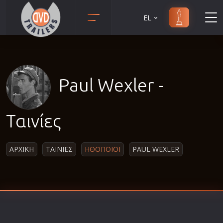
EL
Animation
Anime
Αισθηματικές
Paul Wexler -
Αισθησιακές
Αστυνομικές
Ταινίες
Β' Παγκόσμιος Πόλεμος
Βιογραφίες
ΑΡΧΙΚΗ
ΤΑΙΝΙΕΣ
ΗΘΟΠΟΙΟΙ
PAUL WEXLER
Γουέστερν
Δραματικές
Δράσης
Ελληνικός Κινηματογράφος
Επιβίωσης