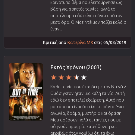
κοινότυπο θέμα που λειτούργησε ως
βάση για αρκετές ταινίες, αλλά το
αποτέλεσμα εδώ είναι πάνω από τον
μέσο όρο. Ο Ματ Ντέιμον παίζει καλά σ
έναν...
Κριτική από
Κατερίνα ΜΧ
στις 05/08/2019
Εκτός Χρόνου (2003)
Κάθε ταινία που έχω δει με τον Ντένζελ
Ουάσιγκτον ήταν μια καλή ταινία. Αυτή
εδώ δεν αποτελεί εξαίρεση. Αυτό που
μου άρεσε είναι ότι είχε τα πάντα. Έχει
αγωνία, δράμα, μυστήριο και δράση.
Μου αρέσουν πολύ οι ταινίες που με
οδηγούν προς μία κατεύθυνση και
ακριβώς όταν νομίζω ότι τα έχω