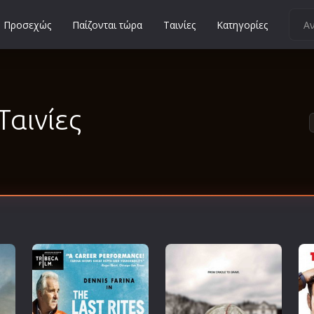
Προσεχώς
Παίζονται τώρα
Ταινίες
Κατηγορίες
Κοινωνικές
Κωμωδίες
Μικρού Μήκους
Ταινίες
Μιούζικαλ
Μουσική
Μυστηρίου
Νεανικές
Ντοκιμαντέρ
Οικογενειακές
Παιδικές
Περιπέτειες
Πολεμικές