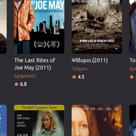
Πολεμικές Τέχνες
Πολιτική
Σπορ
ος
Τηλεοπτικές Σειρές
Τρόμου
Φαντασίας
The Last Rites of
Ψίθυροι (2011)
Το
Φιλμ Νουάρ
Joe May (2011)
Τρόμου
Δρα
Χριστουγεννιάτικες
Δραματικές
4.5
Ρομαντικές Κωμωδίες
6.8