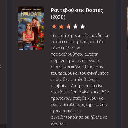
Ραντεβού στις Γιορτές
(2020)
Είναι επίσημο; αυτή η πανδημία
με έχει καταστρέψει, γιατί όχι
μόνο επέλεξα να
παρακολουθήσω αυτό τη
ρομαντική κομεντί, αλλά το
ο
απόλαυσα κιόλας! Είμαι φαν
του τρόμου και του εγκλήματος,
οπότε δεν καταλαβαίνω τι
συμβαίνει. Αυτή η ταινία είναι
αστεία μετά από λίγο και οι δύο
πρωταγωνιστές δείχνουν να
έχουν μεταξύ τους χημεία. Στην
πραγματικότητα
συνειδητοποίησα οτι ήθελα να
γίνουν...