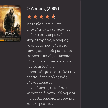
Ο Δρόμος (2009)
Με το πλεόνασμα μετα-
αποκαλυπτικών ταινιών που
υπάρχει στον σημερινό
κινηματογράφο, ο Δρόμος
κάνει αυτό που πολύ λίγες
ταινίες σε οποιοδήποτε είδος
φαίνονται ικανές να κάνουν.
Εδώ πρόκειται για μια ταινία
που με τη δική της
διορατικότητα αποτυπώνει τον
ρεαλισμό της φρίκης ενός
ολοκαυτώματος,
συνδυάζοντας το απόλυτα
χειρότερο δυνατό μέλλον με τα
πιο βαθιά όμορφα ανθρώπινα
χαρακτηριστικά...