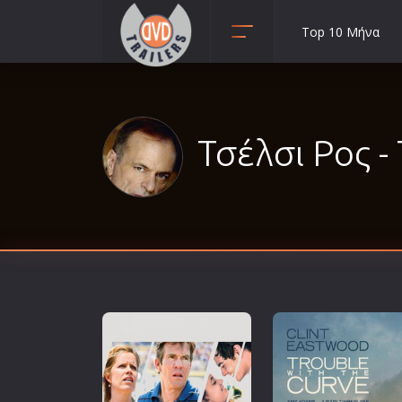
Top 10 Μήνα
Animation
Anime
Αισθηματικές
Τσέλσι Ρος - 
Αισθησιακές
Αστυνομικές
Β' Παγκόσμιος Πόλεμος
Βιογραφίες
Γουέστερν
Δραματικές
Δράσης
Ελληνικός Κινηματογράφος
Επιβίωσης