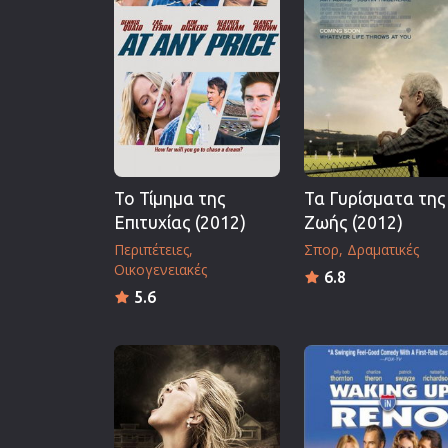
Επιστημονικής Φαντασίας
Εποχής
Ερωτικές
Ευρωπαικός Κινηματογράφ
Θρησκευτικές
Θρίλερ
Το Τίμημα της
Τα Γυρίσματα της
Ιστορικές
Επιτυχίας (2012)
Ζωής (2012)
Καταστροφής
Περιπέτειες
Σπορ
Δραματικές
Κλασσικές
Οικογενειακές
6.8
5.6