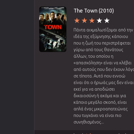
The Town (2010)
Πάντα αιχμαλωτίζομαι από την
ιδέα της εξύμνησης κάποιου
που η ζωή του περιστρέφεται
γύρω από τους θανάτους
άλλων, του οποίου η
«απασχόληση» είναι να κλέβει
από αυτούς που δεν έχουν λόγ
σε τίποτα. Αυτό που εννοώ
είναι ότι ο ήρωάς μας δεν είναι
εκεί για να αποδώσει
δικαιοσύνη ή ακόμα και για
κάποιο μεγάλο σκοπό, είναι
απλά ένας μικροαπατεώνας
που τυγχάνει να είναι πιο
συνηθισμένος...