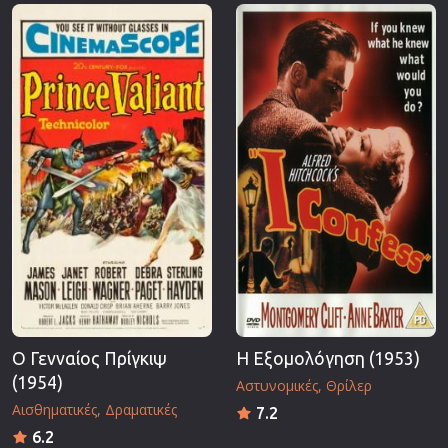
Επιστημονικής Φαντασίας
Εποχής
Ερωτικές
Ευρωπαικός Κινηματογράφος
Θρησκευτικές
Θρίλερ
Ιστορικές
Καταστροφής
Κλασσικές
Ο Γενναίος Πρίγκιψ
Η Εξομολόγηση (1953)
(1954)
Αστυνομικές
Θρίλερ
Αισθηματικές
Δραματικές
7.2
6.2