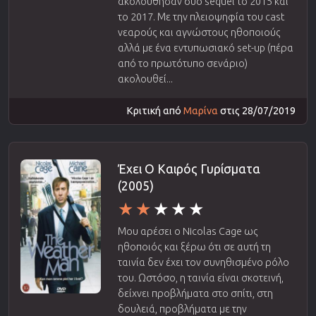
ακολούθησαν δύο sequel το 2015 και
το 2017. Με την πλειοψηφία του cast
νεαρούς και αγνώστους ηθοποιούς
αλλά με ένα εντυπωσιακό set-up (πέρα
από το πρωτότυπο σενάριο)
ακολουθεί...
Κριτική από
Μαρίνα
στις 28/07/2019
Έχει Ο Καιρός Γυρίσματα
(2005)
Μου αρέσει ο Nicolas Cage ως
ηθοποιός και ξέρω ότι σε αυτή τη
ταινία δεν έχει τον συνηθισμένο ρόλο
του. Ωστόσο, η ταινία είναι σκοτεινή,
δείχνει προβλήματα στο σπίτι, στη
δουλειά, προβλήματα με την