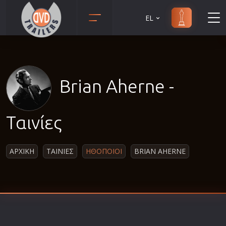
EL
Animation
Anime
Αισθηματικές
Brian Aherne -
Αισθησιακές
Αστυνομικές
Ταινίες
Β' Παγκόσμιος Πόλεμος
Βιογραφίες
ΑΡΧΙΚΗ
ΤΑΙΝΙΕΣ
ΗΘΟΠΟΙΟΙ
BRIAN AHERNE
Γουέστερν
Δραματικές
Δράσης
Ελληνικός Κινηματογράφος
Επιβίωσης