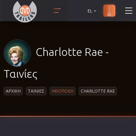
EL
Animation
Anime
Αισθηματικές
Charlotte Rae -
Αισθησιακές
Αστυνομικές
Ταινίες
Β' Παγκόσμιος Πόλεμος
Βιογραφίες
ΑΡΧΙΚΗ
ΤΑΙΝΙΕΣ
ΗΘΟΠΟΙΟΙ
CHARLOTTE RAE
Γουέστερν
Δραματικές
Δράσης
Ελληνικός Κινηματογράφος
Επιβίωσης