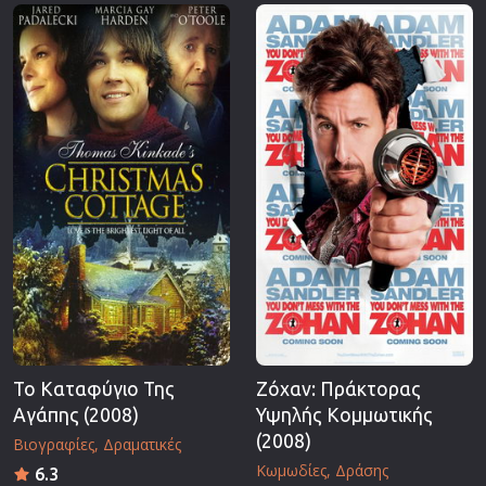
Επιστημονικής Φαντασίας
Εποχής
Ερωτικές
Ευρωπαικός Κινηματογράφος
Θρησκευτικές
Θρίλερ
Ιστορικές
Καταστροφής
Κλασσικές
Το Καταφύγιο Της
Ζόχαν: Πράκτορας
Αγάπης (2008)
Υψηλής Κομμωτικής
(2008)
Βιογραφίες
Δραματικές
Κωμωδίες
Δράσης
6.3