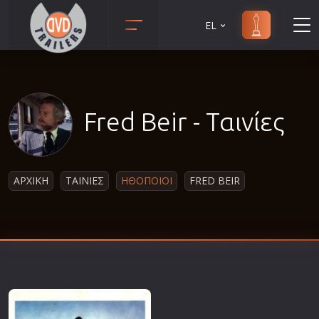
EL
Animation
Anime
Αισθηματικές
Fred Beir - Ταινίες
Αισθησιακές
Αστυνομικές
Β' Παγκόσμιος Πόλεμος
ΑΡΧΙΚΗ
ΤΑΙΝΙΕΣ
ΗΘΟΠΟΙΟΙ
FRED BEIR
Βιογραφίες
Γουέστερν
Δραματικές
Δράσης
Ελληνικός Κινηματογράφος
Επιβίωσης