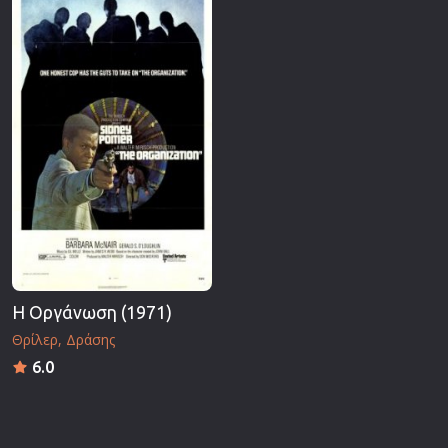
Επιστημονικής Φαντασίας
Εποχής
Ερωτικές
Ευρωπαικός Κινηματογράφος
Θρησκευτικές
Θρίλερ
Ιστορικές
Καταστροφής
Κλασσικές
Η Οργάνωση (1971)
Θρίλερ
Δράσης
6.0