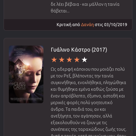
δε λέει βέβαια - και μάλλον η ταινία
θάβεται...
Κριτική από
Δανάη
στις 03/10/2019
Γυάλινο Κάστρο (2017)
Ως αδερφή κάποιου που μοιάζει πολύ
με τον Ρεξ, βλέποντας την ταινία
συγκινήθηκα, ενοχλήθηκα, πληγώθηκα
και θυμήθηκα εμένα καθώς ζούσα με
έναν απρόβλεπτο, έξυπνο, ασταθή και
μερικές φορές πολύ γοητευτικό
άνδρα. Τα παιδιά του, αν και
ανεξήγητα, τον αγάπησαν, αλλά
εξακολουθούν να ζουν με τις
συνέπειες της ταραχώδους ζωής τους.