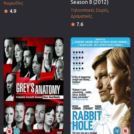
Season 8 (2012)
Κωμωδίες
Τηλεοπτικές Σειρές
4.9
Δραματικές
7.6