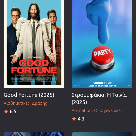
Επιστημονικής Φαντασίας
Εποχής
Ερωτικές
Ευρωπαικός Κινηματογράφος
Θρησκευτικές
Θρίλερ
Ιστορικές
Καταστροφής
Κλασσικές
Good Fortune (2025)
Στρουμφάκια: Η Ταινία
(2025)
Αισθηματικές
Δράσης
Animation
Οικογενειακές
6.5
4.3