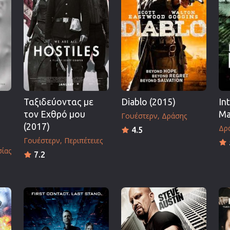
Πολεμικές Τέχνες
Πολιτική
Σπορ
ος
Τηλεοπτικές Σειρές
Τρόμου
Φαντασίας
Ταξιδεύοντας με
Diablo (2015)
In
Φιλμ Νουάρ
τον Εχθρό μου
Ma
Γουέστερν
Δράσης
Χριστουγεννιάτικες
(2017)
Δρ
4.5
Ρομαντικές Κωμωδίες
Γουέστερν
Περιπέτειες
σίας
7.2