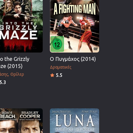
to the Grizzly
Ο Πυγμάχος (2014)
ze (2015)
Δραματικές
άσης
Θρίλερ
5.5
5.3