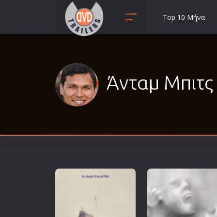
Top 10 Μήνα
Animation
Anime
Αισθηματικές
Άνταμ Μπιτς 
Αισθησιακές
Αστυνομικές
Β' Παγκόσμιος Πόλεμος
Βιογραφίες
Γουέστερν
Δραματικές
Δράσης
Ελληνικός Κινηματογράφος
Επιβίωσης