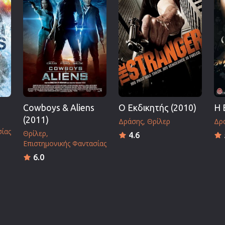
)
Cowboys & Aliens
Ο Εκδικητής (2010)
Η 
(2011)
Δράσης
Θρίλερ
Δρα
σίας
Θρίλερ
4.6
Επιστημονικής Φαντασίας
6.0