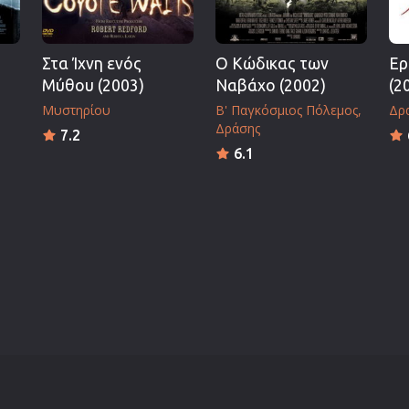
Στα Ίχνη ενός
Ο Κώδικας των
Ερ
Μύθου (2003)
Ναβάχο (2002)
(2
Μυστηρίου
Β' Παγκόσμιος Πόλεμος
Δρα
Δράσης
7.2
6.1