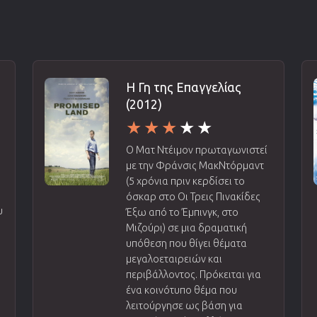
Η Γη της Επαγγελίας
(2012)
Ο Ματ Ντέιμον πρωταγωνιστεί
με την Φράνσις ΜακΝτόρμαντ
(5 χρόνια πριν κερδίσει το
όσκαρ στο Οι Τρεις Πινακίδες
υ
Έξω από το Έμπινγκ, στο
Μιζούρι) σε μια δραματική
υπόθεση που θίγει θέματα
μεγαλοεταιρειών και
περιβάλλοντος. Πρόκειται για
ένα κοινότυπο θέμα που
λειτούργησε ως βάση για