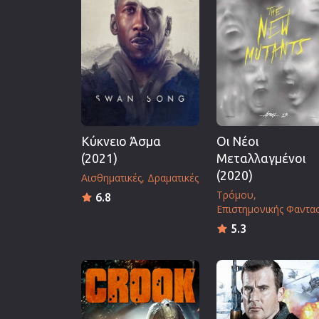
Επιστημονικής Φαντασίας
Εποχής
Ερωτικές
Ευρωπαικός Κινηματογράφ
Θρησκευτικές
Θρίλερ
Κύκνειο Άσμα
Οι Νέοι
Ιστορικές
(2021)
Μεταλλαγμένοι
Καταστροφής
(2020)
Αισθηματικές
Δραματικές
Κλασσικές
Τρόμου
6.8
Επιστημονικής Φαντα
5.3