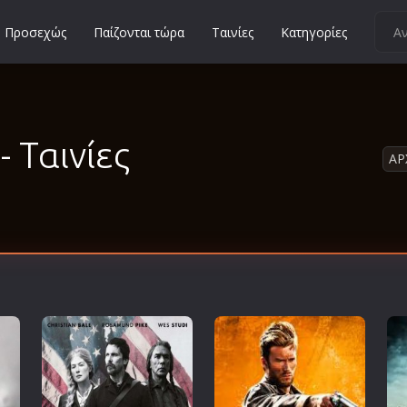
Προσεχώς
Παίζονται τώρα
Ταινίες
Κατηγορίες
Κοινωνικές
Κωμωδίες
Μικρού Μήκους
- Ταινίες
ΑΡ
Μιούζικαλ
Μουσική
Μυστηρίου
Νεανικές
Ντοκιμαντέρ
Οικογενειακές
Παιδικές
Περιπέτειες
Πολεμικές