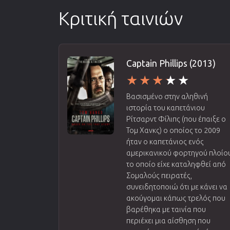
Κριτική ταινιών
Captain Phillips (2013)
Βασισμένο στην αληθινή
ιστορία του καπετάνιου
Ρίτσαρντ Φίλιπς (που έπαιξε ο
Τομ Χανκς) ο οποίος το 2009
ήταν ο καπετάνιος ενός
αμερικανικού φορτηγού πλοίο
το οποίο είχε καταληφθεί από
Σομαλούς πειρατές,
συνειδητοποιώ ότι με κάνει να
ακούγομαι κάπως τρελός που
βαρέθηκα με ταινία που
περιέχει μια αίσθηση που