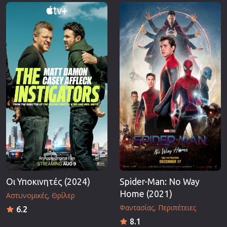
Επιστημονικής Φαντασίας
Εποχής
Ερωτικές
Ευρωπαικός Κινηματογράφος
Θρησκευτικές
Θρίλερ
Ιστορικές
Καταστροφής
Κλασσικές
Οι Υποκινητές (2024)
Spider-Man: No Way
Home (2021)
Αστυνομικές
Θρίλερ
Φαντασίας
Περιπέτειες
6.2
8.1