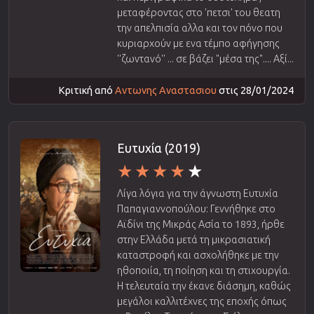
μεταφέροντας στο 'πετσι' του θεατη
την απελπισία αλλα και τον πόνο που
κυριαρχούν με ενα τέμπο αφήγησης
''ζωντανό'' ... σε βάζει "μέσα της".... Αξί...
Κριτική από
Αντωνης Αναστασιου
στις 28/01/2024
Ευτυχία (2019)
Λίγα λόγια για την άγνωστη Ευτυχία
Παπαγιαννοπούλου: Γεννήθηκε στο
Αϊδίνι της Μικράς Ασία το 1893, ήρθε
στην Ελλάδα μετά τη μικρασιατική
καταστροφή και ασχολήθηκε με την
ηθοποιία, τη ποίηση και τη στιχουργία.
Η τελευταία την έκανε διάσημη, καθώς
μεγάλοι καλλιτέχνες της εποχής όπως