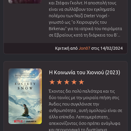
και Στέφαν Γκολντ. Η αποστολή τους
είναι να συλλάβουν τον εγκληματία
πολέμου των Ναζί Dieter Vogel -
γνωστό ως "ο Χειρουργός του
Birkenau" για τα ιατρικά του πειράματα
σε Εβραίους κατά τη διάρκεια του Β'...
Κριτική από
Jon07
στις 14/02/2024
Η Κοινωνία του Χιονιού (2023)
Έχοντας δει πολύ παλιότερα και τις
δύο ταινίες με την μοιραία πτήση στις
Άνδεις που συγκλόνισε την
ανθρωπότητα , αυτή ομολογώ είναι σε
άλλο επίπεδο. Λεπτομερέστατη ,
απεικονίζοντας όσο πρέπει ανάγλυφα
και περιγραφικά το δυστύχημα ,