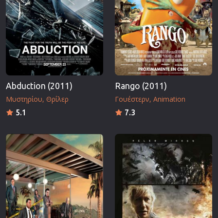
Abduction (2011)
Rango (2011)
Μυστηρίου
Θρίλερ
Γουέστερν
Animation
5.1
7.3