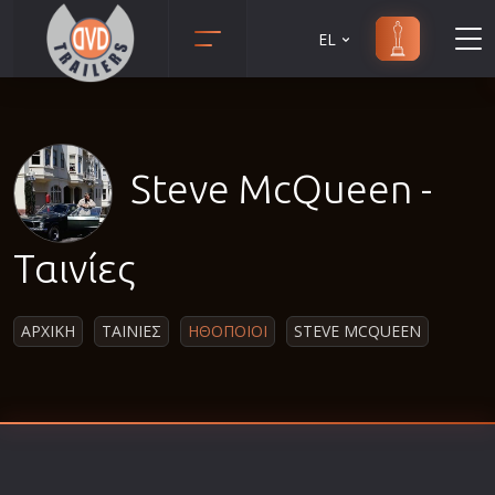
EL
Animation
Anime
Αισθηματικές
Steve McQueen -
Αισθησιακές
Αστυνομικές
Ταινίες
Β' Παγκόσμιος Πόλεμος
Βιογραφίες
ΑΡΧΙΚΗ
ΤΑΙΝΙΕΣ
ΗΘΟΠΟΙΟΙ
STEVE MCQUEEN
Γουέστερν
Δραματικές
Δράσης
Ελληνικός Κινηματογράφος
Επιβίωσης