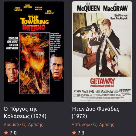
Επιστημονικής Φαντασίας
Εποχής
Ερωτικές
Ευρωπαικός Κινηματογράφος
Θρησκευτικές
Θρίλερ
Ιστορικές
Καταστροφής
Κλασσικές
Ο Πύργος της
Ήταν Δυο Φυγάδες
Κολάσεως (1974)
(1972)
Δραματικές
Δράσης
Αστυνομικές
Δράσης
7.0
7.3