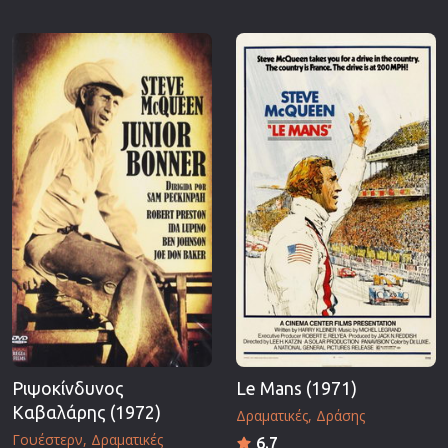
Ριψοκίνδυνος
Le Mans (1971)
Καβαλάρης (1972)
Δραματικές
Δράσης
Γουέστερν
Δραματικές
6.7