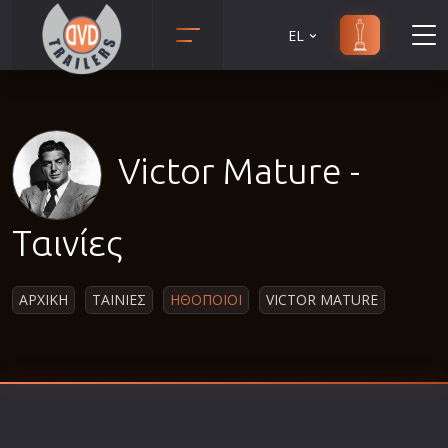
EL
Animation
Anime
Αισθηματικές
Victor Mature -
Αισθησιακές
Αστυνομικές
Ταινίες
Β' Παγκόσμιος Πόλεμος
Βιογραφίες
ΑΡΧΙΚΗ
ΤΑΙΝΙΕΣ
ΗΘΟΠΟΙΟΙ
VICTOR MATURE
Γουέστερν
Δραματικές
Δράσης
Ελληνικός Κινηματογράφος
Επιβίωσης