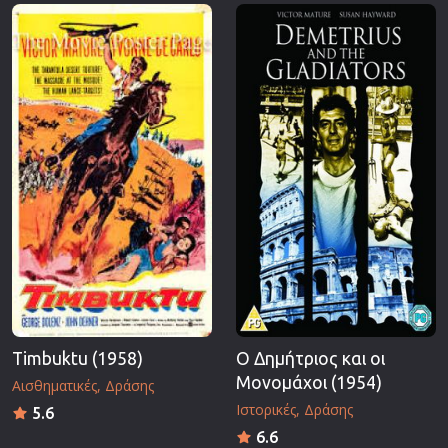
Επιστημονικής Φαντασίας
Εποχής
Ερωτικές
Ευρωπαικός Κινηματογράφος
Θρησκευτικές
Θρίλερ
Ιστορικές
Καταστροφής
Κλασσικές
Timbuktu (1958)
Ο Δημήτριος και οι
Μονομάχοι (1954)
Αισθηματικές
Δράσης
Ιστορικές
Δράσης
5.6
6.6