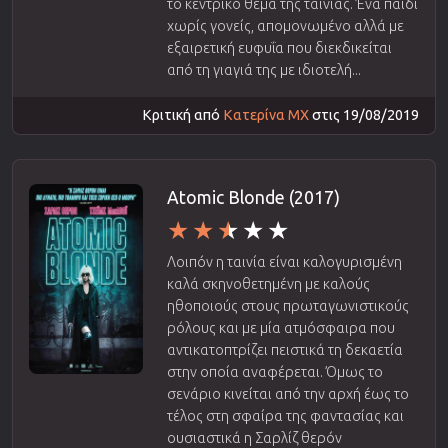
το κεντρικό θέμα της ταινίας. Ένα παιδί
χωρίς γονείς, απομονωμένο αλλά με
εξαιρετική ευφυΐα που διεκδικείται
από τη γιαγιά της με ιδιοτελή...
Κριτική από
Κατερίνα ΜΧ
στις 19/08/2019
Atomic Blonde (2017)
Λοιπόν η ταινία είναι καλογυρισμένη
καλά σκηνοθετημένη με καλούς
ηθοποιούς στους πρωταγωνιστικούς
ρόλους και με μία ατμόσφαιρα που
αντικατοπτρίζει πειστικά τη δεκαετία
στην οποία αναφέρεται. Όμως το
σενάριο κινείται από την αρχή έως το
τέλος στη σφαίρα της φαντασίας και
ουσιαστικά η Σαρλίζ θερόν