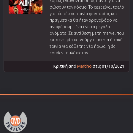
κόμικς ενώνονται όπως πάντα για να
σώσουν τον κόσμο. Το cast είναι τρελό
για μία τέτοια ταινία φαντασίας και
πραγματικά θα ήταν χρονοβόρο να
αναφέρουμε ένα ενα τα μεγάλα
ονόματα. Σε αντίθεση με τη marvel που
φτιάχνει μία καινούργια μέτρια ή κακή
ταινία για κάθε της νέο ήρωα, η dc
comics τουλάχιστον...
Κριτική από
Martino
στις 01/10/2021