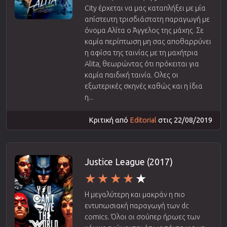
City έρχεται να μας καταπλήξει με μία
απίστευτη τρισδιάστατη παραγωγή με
όνομα Αλίτα ο Άγγελος της μάχης. Σε
καμία περίπτωση μη σας αποθαρρύνει
η αφίσα της ταινίας με τη μαχήτρια
Alita, θεωρώντας ότι πρόκειται για
καμία παιδική ταινία. Ολες οι
εξωτερικές σκηνές καθώς και η ίδια
η...
Κριτική από
Editorial
στις 22/08/2019
Justice League (2017)
Η μεγαλύτερη και μακράν η πιο
εντυπωσιακή παραγωγή των dc
comics. Όλοι οι σούπερ ήρωες των