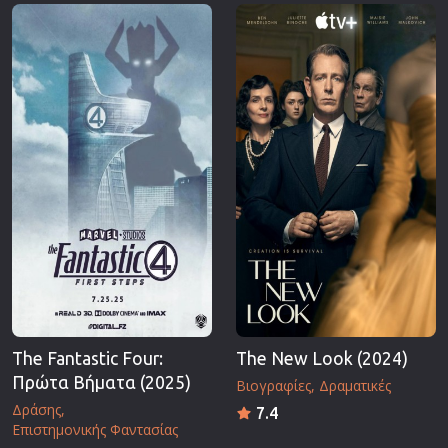
Επιστημονικής Φαντασίας
Εποχής
Ερωτικές
Ευρωπαικός Κινηματογράφος
Θρησκευτικές
Θρίλερ
Ιστορικές
Καταστροφής
Κλασσικές
The Fantastic Four:
The New Look (2024)
Πρώτα Βήματα (2025)
Βιογραφίες
Δραματικές
Δράσης
7.4
Επιστημονικής Φαντασίας