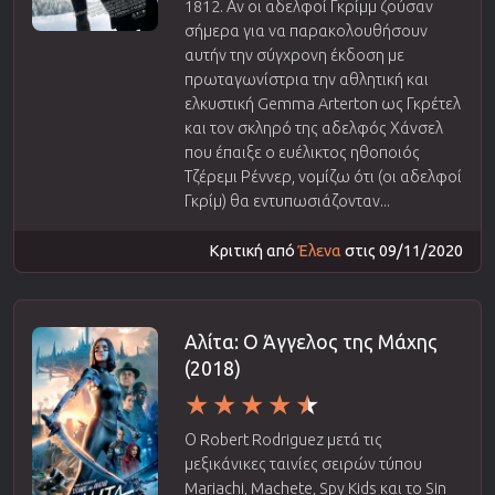
1812. Αν οι αδελφοί Γκρίμμ ζούσαν
σήμερα για να παρακολουθήσουν
αυτήν την σύγχρονη έκδοση με
πρωταγωνίστρια την αθλητική και
ελκυστική Gemma Arterton ως Γκρέτελ
και τον σκληρό της αδελφός Χάνσελ
που έπαιξε ο ευέλικτος ηθοποιός
Τζέρεμι Ρέννερ, νομίζω ότι (οι αδελφοί
Γκρίμ) θα εντυπωσιάζονταν...
Κριτική από
Έλενα
στις 09/11/2020
Αλίτα: Ο Άγγελος της Μάχης
(2018)
Ο Robert Rodriguez μετά τις
μεξικάνικες ταινίες σειρών τύπου
Mariachi, Machete, Spy Kids και το Sin