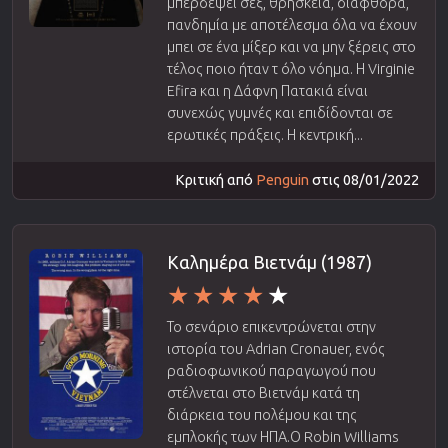
μπερδέψει σεξ, θρησκεία, διαφθορά,
πανδημία με αποτέλεσμα όλα να έχουν
μπει σε ένα μίξερ και να μην ξέρεις στο
τέλος ποιο ήταν τ όλο νόημα. Η Virginie
Efira και η Δάφνη Πατακιά είναι
συνεχώς γυμνές και επιδίδονται σε
ερωτικές πράξεις. Η κεντρική...
Κριτική από
Penguin
στις 08/01/2022
Καλημέρα Βιετνάμ (1987)
Το σενάριο επικεντρώνεται στην
ιστορία του Adrian Cronauer, ενός
ραδιοφωνικού παραγωγού που
στέλνεται στο Βιετνάμ κατά τη
διάρκεια του πολέμου και της
εμπλοκής των ΗΠΑ.Ο Robin Williams