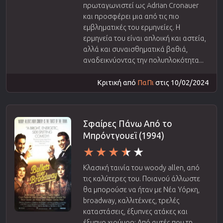
πρωταγωνιστεί ως Adrian Cronauer
και προσφέρει μια από τις πιο
εμβληματικές του ερμηνείες. Η
ερμηνεία του είναι απλοική και αστεία,
αλλά και συναισθηματικά βαθιά,
αναδεικνύοντας την πολυπλοκότητα...
Κριτική από
ΠαΠι
στις 10/02/2024
Σφαίρες Πάνω Από το
Μπρόντγουεϊ (1994)
Κλασική ταινία του woody allen, από
τις καλύτερες του. Ποιανού άλλωστε
θα μπορούσε να ήταν με Νέα Υόρκη,
broadway, καλλιτέχνες, τρελές
καταστάσεις, έξυπνες ατάκες και
έξυπνο χιούμορ; Από αυτές που τη