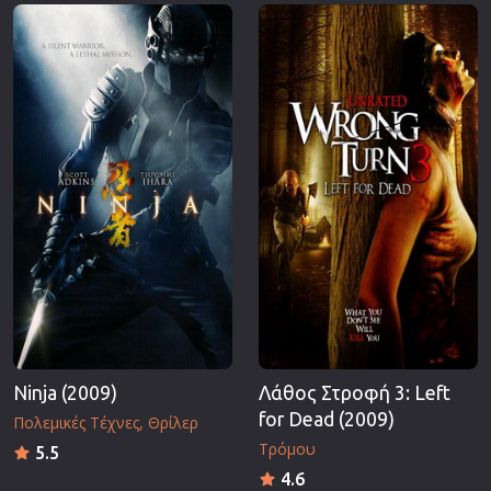
Επιστημονικής Φαντασίας
Εποχής
Ερωτικές
Ευρωπαικός Κινηματογράφος
Θρησκευτικές
Θρίλερ
Ιστορικές
Καταστροφής
Κλασσικές
Ninja (2009)
Λάθος Στροφή 3: Left
for Dead (2009)
Πολεμικές Τέχνες
Θρίλερ
Τρόμου
5.5
4.6