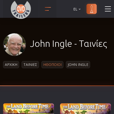
EL
Animation
Anime
Αισθηματικές
John Ingle - Ταινίες
Αισθησιακές
Αστυνομικές
Β' Παγκόσμιος Πόλεμος
ΑΡΧΙΚΗ
ΤΑΙΝΙΕΣ
ΗΘΟΠΟΙΟΙ
JOHN INGLE
Βιογραφίες
Γουέστερν
Δραματικές
Δράσης
Ελληνικός Κινηματογράφος
Επιβίωσης