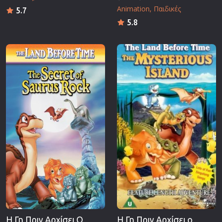
Animation
Παιδικές
5.7
5.8
Η Γη Πριν Αρχίσει Ο
Η Γη Πριν Αρχίσει ο