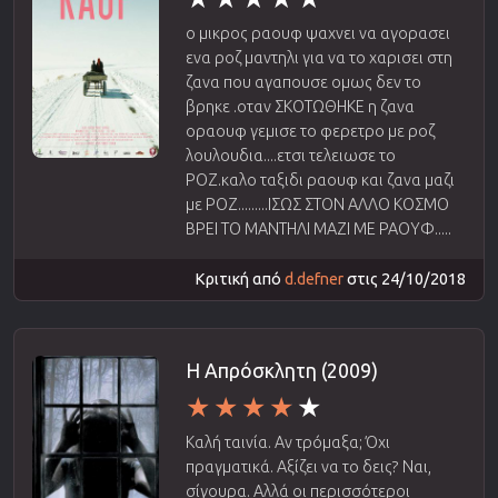
ο μικρος ραουφ ψαχνει να αγορασει
ενα ροζ μαντηλι για να το χαρισει στη
ζανα που αγαπουσε ομως δεν το
βρηκε .οταν ΣΚΟΤΩΘΗΚΕ η ζανα
οραουφ γεμισε το φερετρο με ροζ
λουλουδια....ετσι τελειωσε το
ΡΟΖ.καλο ταξιδι ραουφ και ζανα μαζι
με ΡΟΖ.........ΙΣΩΣ ΣΤΟΝ ΑΛΛΟ ΚΟΣΜΟ
ΒΡΕΙ ΤΟ ΜΑΝΤΗΛΙ ΜΑΖΙ ΜΕ ΡΑΟΥΦ.....
Κριτική από
d.defner
στις 24/10/2018
Η Απρόσκλητη (2009)
Καλή ταινία. Αν τρόμαξα; Όχι
πραγματικά. Αξίζει να το δεις? Ναι,
σίγουρα. Αλλά οι περισσότεροι