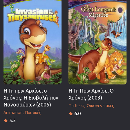
Επιστημονικής Φαντασίας
Εποχής
Ερωτικές
Ευρωπαικός Κινηματογράφος
Θρησκευτικές
Θρίλερ
Ιστορικές
Καταστροφής
Κλασσικές
Η Γη πριν Αρχίσει ο
Η Γη Πριν Αρχίσει Ο
Χρόνος: Η Εισβολή των
Χρόνος (2003)
Νανοσαύρων (2005)
Παιδικές
Οικογενειακές
Animation
Παιδικές
6.0
5.5