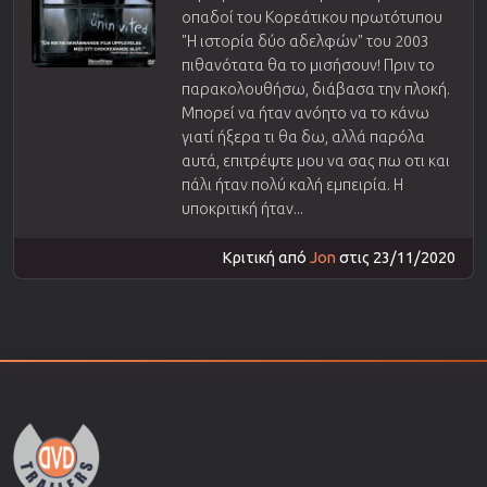
οπαδοί του Κορεάτικου πρωτότυπου
"Η ιστορία δύο αδελφών" του 2003
πιθανότατα θα το μισήσουν! Πριν το
παρακολουθήσω, διάβασα την πλοκή.
Μπορεί να ήταν ανόητο να το κάνω
γιατί ήξερα τι θα δω, αλλά παρόλα
αυτά, επιτρέψτε μου να σας πω οτι και
πάλι ήταν πολύ καλή εμπειρία. Η
υποκριτική ήταν...
Κριτική από
Jon
στις 23/11/2020