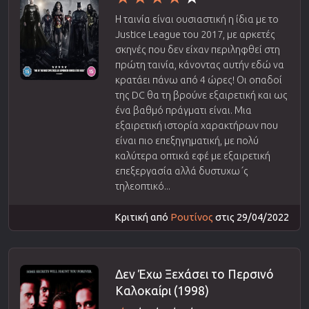
Η ταινία είναι ουσιαστική η ίδια με το
Justice League του 2017, με αρκετές
σκηνές που δεν είχαν περιληφθεί στη
πρώτη ταινία, κάνοντας αυτήν εδώ να
κρατάει πάνω από 4 ώρες! Οι οπαδοί
της DC θα τη βρούνε εξαιρετική και ως
ένα βαθμό πράγματι είναι. Μια
εξαιρετική ιστορία χαρακτήρων που
είναι πιο επεξηγηματική, με πολύ
καλύτερα οπτικά εφέ με εξαιρετική
επεξεργασία αλλά δυστυχω΄ς
τηλεοπτικό...
Κριτική από
Ρουτίνος
στις 29/04/2022
Δεν Έχω Ξεχάσει το Περσινό
Καλοκαίρι (1998)