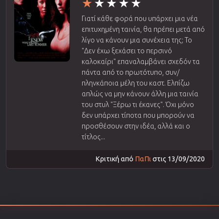
Γιατί κάθε φορά που υπάρχει μια νέα
επιτυχημένη ταινία, θα πρέπει μετά από
λίγο να κάνουν μια συνέχεια της; Το
"Δεν έχω ξεχάσει το περσινό
καλοκαίρι" επαναλαμβάνει σχεδόν τα
πάντα από το πρωτότυπο, συν/
πληνκάποια μέλη του καστ. Ελπίζω
απλώς να μην κάνουν άλλη μια ταινία
του στυλ "Ξέρω τι έκανες". Όχι μόνο
δεν υπάρχει τίποτα που μπορούν να
προσθέσουν στην ιδέα, αλλά και ο
τίτλος...
Κριτική από
ΠαΠι
στις 13/09/2020