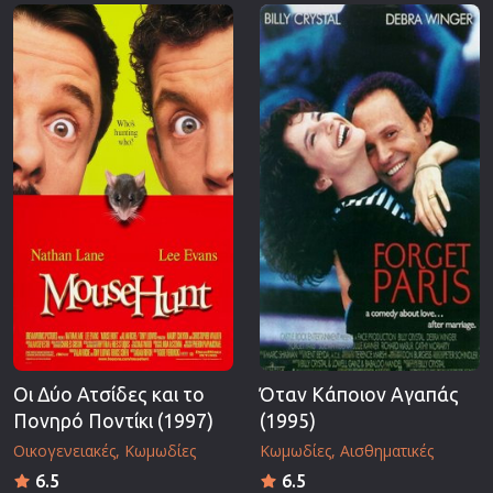
Επιστημονικής Φαντασίας
Εποχής
Ερωτικές
Ευρωπαικός Κινηματογράφος
Θρησκευτικές
Θρίλερ
Ιστορικές
Καταστροφής
Κλασσικές
Οι Δύο Ατσίδες και το
Όταν Κάποιον Αγαπάς
Πονηρό Ποντίκι (1997)
(1995)
Οικογενειακές
Κωμωδίες
Κωμωδίες
Αισθηματικές
6.5
6.5